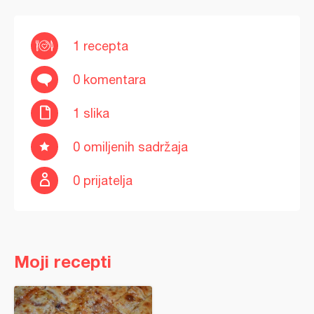
1 recepta
0 komentara
1 slika
0 omiljenih sadržaja
0 prijatelja
Moji recepti