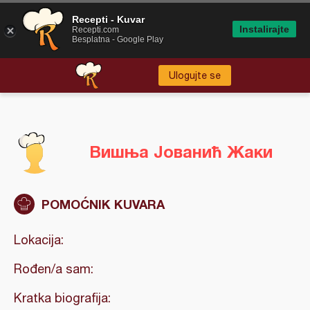
Recepti - Kuvar
Instalirajte
Recepti.com
Besplatna - Google Play
Ulogujte se
Вишња Јованић Жаки
POMOĆNIK KUVARA
Lokacija:
Rođen/a sam:
Kratka biografija: