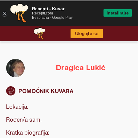
Recepti - Kuvar
Instalirajte
Recepti.com
Besplatna - Google Play
Ulogujte se
Dragica Lukić
POMOĆNIK KUVARA
Lokacija:
Rođen/a sam:
Kratka biografija: