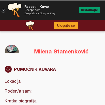
Recepti - Kuvar
Instalirajte
Recepti.com
Besplatna - Google Play
Ulogujte se
Milena Stamenković
POMOĆNIK KUVARA
Lokacija:
Rođen/a sam:
Kratka biografija: