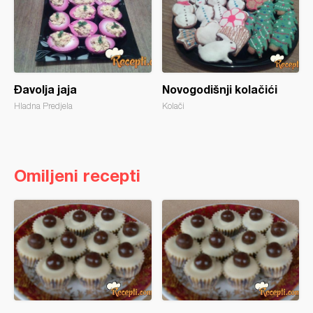
Đavolja jaja
Novogodišnji kolačići
Hladna Predjela
Kolači
Omiljeni recepti