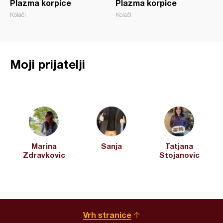
Plazma korpice
Plazma korpice
Kolači
Kolači
Moji prijatelji
Marina
Sanja
Tatjana
Zdravkovic
Stojanovic
Vrh stranice