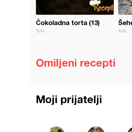
Čokoladna torta (13)
Šehe
Torte
Torte
Omiljeni recepti
Moji prijatelji