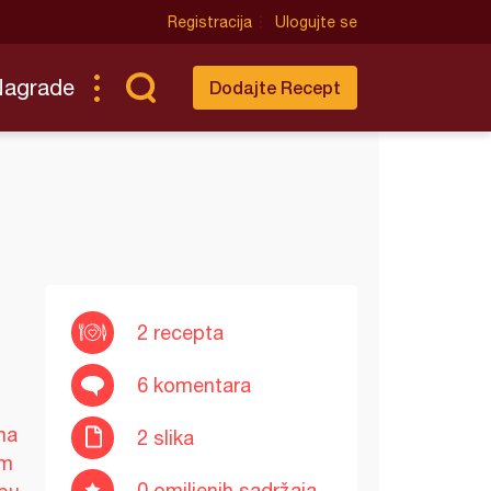
Registracija
Ulogujte se
Nagrade
Dodajte Recept
2 recepta
6 komentara
ma
2 slika
am
0 omiljenih sadržaja