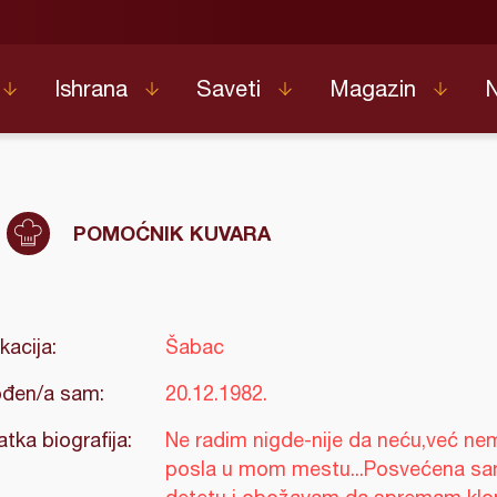
Ishrana
Saveti
Magazin
POMOĆNIK KUVARA
kacija:
Šabac
đen/a sam:
20.12.1982.
atka biografija:
Ne radim nigde-nije da neću,već ne
posla u mom mestu...Posvećena s