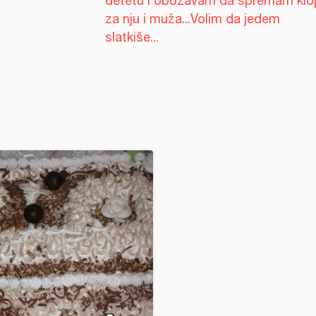
detetu i obožavam da spremam klo
za nju i muža...Volim da jedem
slatkiše...