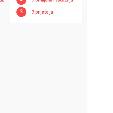
pu
3 prijatelja