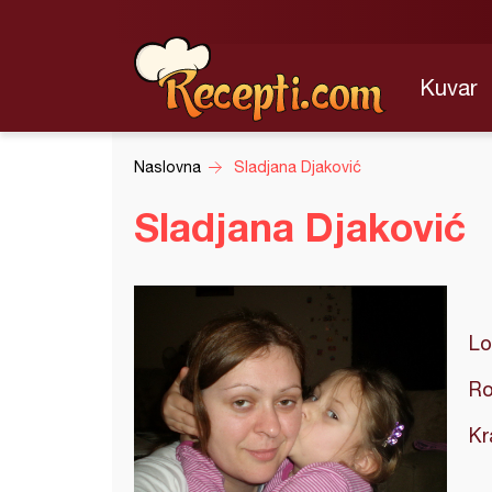
Kuvar
Naslovna
Sladjana Djaković
Sladjana Djaković
Lo
Ro
Kr