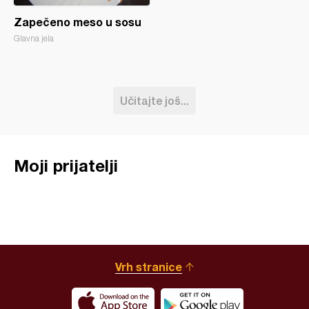
Zapečeno meso u sosu
Glavna jela
Učitajte još...
Moji prijatelji
Vrh stranice