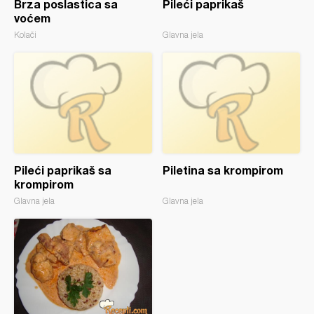
Brza poslastica sa
Pileći paprikaš
voćem
Kolači
Glavna jela
Pileći paprikaš sa
Piletina sa krompirom
krompirom
Glavna jela
Glavna jela