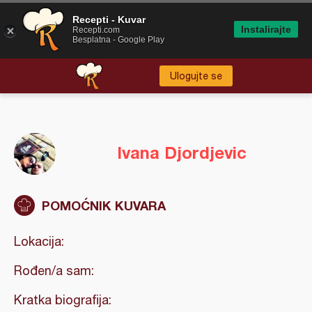
Recepti - Kuvar
Instalirajte
Recepti.com
Besplatna - Google Play
Ulogujte se
Ivana Djordjevic
POMOĆNIK KUVARA
Lokacija:
Rođen/a sam:
Kratka biografija: