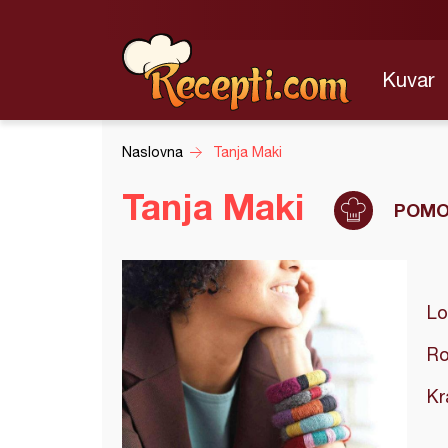
Kuvar
Naslovna
Tanja Maki
Tanja Maki
POMO
Lo
Ro
Kr