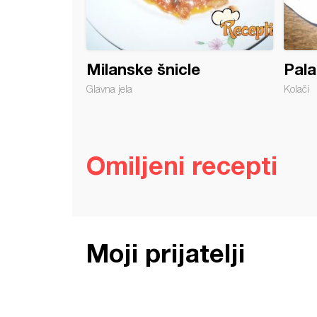
Milanske šnicle
Pala
Glavna jela
Kolači
Omiljeni recepti
Moji prijatelji