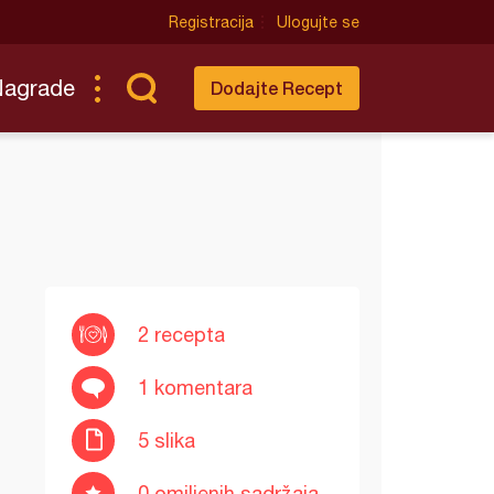
Registracija
Ulogujte se
Nagrade
Dodajte Recept
2 recepta
1 komentara
5 slika
0 omiljenih sadržaja