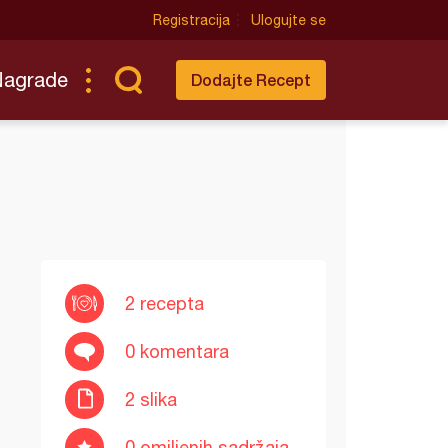
Registracija
Ulogujte se
Nagrade
Dodajte Recept
2 recepta
0 komentara
2 slika
0 omiljenih sadržaja