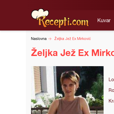
Kuvar
Naslovna
Željka Jež Ex Mirković
Željka Jež Ex Mirk
Lo
Ro
Kr