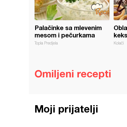
Palačinke sa mlevenim
Obla
mesom i pečurkama
kek
Topla Predjela
Kolači
Omiljeni recepti
Moji prijatelji