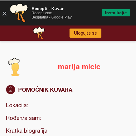
Recepti - Kuvar
Instalirajte
Recepti.com
Besplatna - Google Play
Ulogujte se
marija micic
POMOĆNIK KUVARA
Lokacija:
Rođen/a sam:
Kratka biografija: