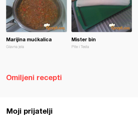
Marijina mućkalica
Mister bin
Glavna jela
Pite i Testa
Omiljeni recepti
Moji prijatelji