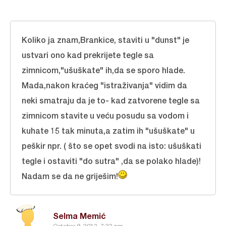
Koliko ja znam,Brankice, staviti u "dunst" je
ustvari ono kad prekrijete tegle sa
zimnicom,"ušuškate" ih,da se sporo hlade.
Mada,nakon kraćeg "istraživanja" vidim da
neki smatraju da je to- kad zatvorene tegle sa
zimnicom stavite u veću posudu sa vodom i
kuhate 15 tak minuta,a zatim ih "ušuškate" u
peškir npr. ( što se opet svodi na isto: ušuškati
tegle i ostaviti "do sutra" ,da se polako hlade)!
Nadam se da ne griješim!
Selma Memić
October 9, 2012, 7:22 pm