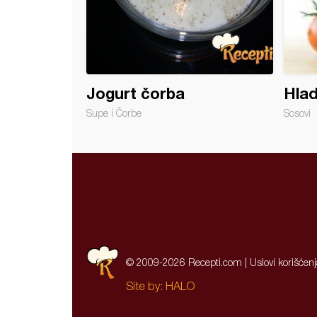
Jogurt čorba
Hla
Supe i Čorbe
Sosovi
© 2009-2026 Recepti.com |
Uslovi korišćen
Site by:
HALO