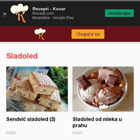
Recepti - Kuvar
Instalirajte
Recepti.com
Besplatna - Google Play
Ulogujte se
Sladoled
Sendvič sladoled (2)
Sladoled od mleka u
prahu
Kolači
Kolači