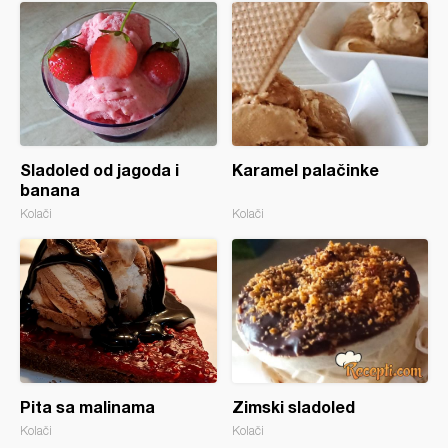
Sladoled od jagoda i
Karamel palačinke
banana
Kolači
Kolači
Pita sa malinama
Zimski sladoled
Kolači
Kolači