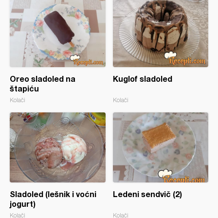
Oreo sladoled na
Kuglof sladoled
štapiću
Kolači
Kolači
Sladoled (lešnik i voćni
Ledeni sendvič (2)
jogurt)
Kolači
Kolači