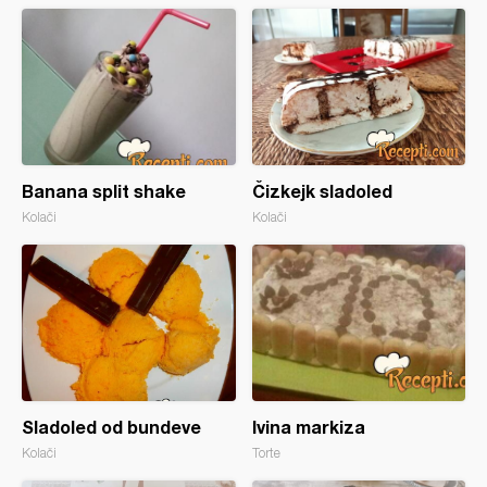
Banana split shake
Čizkejk sladoled
Kolači
Kolači
Sladoled od bundeve
Ivina markiza
Kolači
Torte