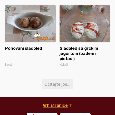
Pohovani sladoled
Sladoled sa grčkim
jogurtom (badem i
pistaći)
Kolači
Kolači
Učitajte još...
Vrh stranice