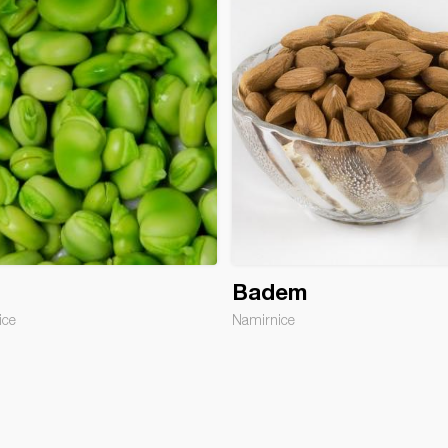
Badem
ice
Namirnice