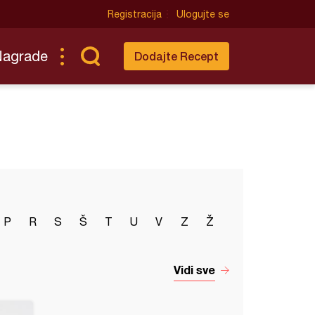
Registracija
Ulogujte se
Nagrade
Dodajte Recept
P
R
S
Š
T
U
V
Z
Ž
Vidi sve