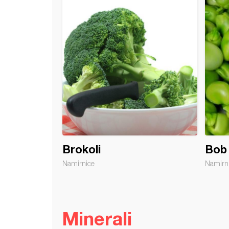
Brokoli
Bob
Namirnice
Namirn
Minerali