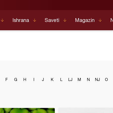
Ishrana
Saveti
Magazin
F
G
H
I
J
K
L
LJ
M
N
NJ
O