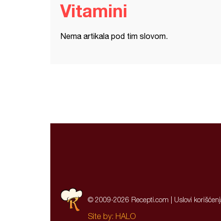
Vitamini
Nema artikala pod tim slovom.
© 2009-2026 Recepti.com |
Uslovi korišćen
Site by:
HALO