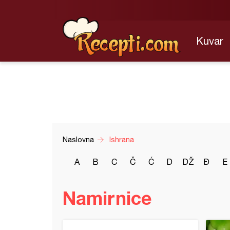
Kuvar
Naslovna
Ishrana
A
B
C
Č
Ć
D
DŽ
Đ
E
Namirnice