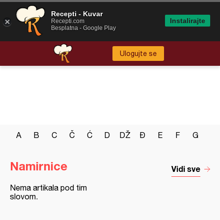
Recepti - Kuvar
Instalirajte
Recepti.com
Besplatna - Google Play
Ulogujte se
A
B
C
Č
Ć
D
DŽ
Đ
E
F
G
H
Namirnice
Vidi sve
Nema artikala pod tim
slovom.