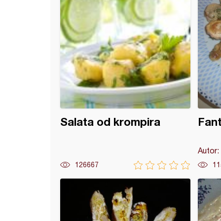
Salata od krompira
Fant
Autor:
126667
11
ane zapečene šnicle