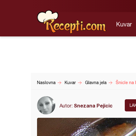
Kuvar
Naslovna
Kuvar
Glavna jela
Šnicle na 
Snezana Pejicic
Autor:
LA