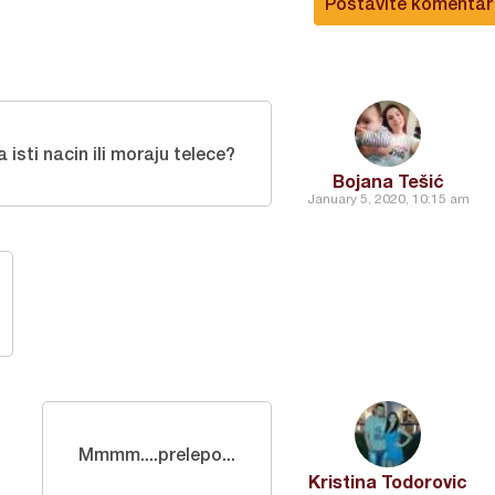
Postavite komentar
a isti nacin ili moraju telece?
Bojana Tešić
January 5, 2020, 10:15 am
Mmmm....prelepo...
Kristina Todorovic