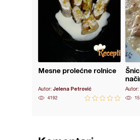
Mesne prolećne rolnice
Šnic
nači
Jelena Petrović
Autor:
Autor:
4192
15