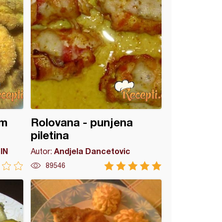
om
Rolovana - punjena
piletina
IN
Andjela Dancetovic
Autor:
89546