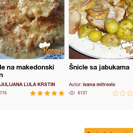
le na makedonski
Šnicle sa jabukama
n
JULIJANA LULA KRSTIN
ivana mitrovic
Autor:
715
6137