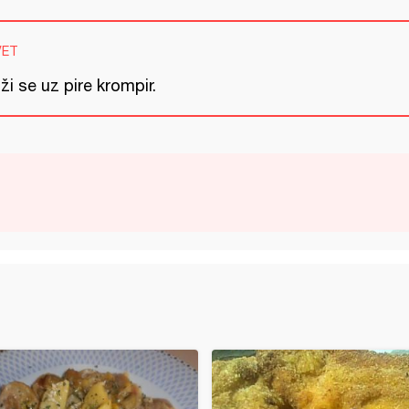
VET
ži se uz pire krompir.