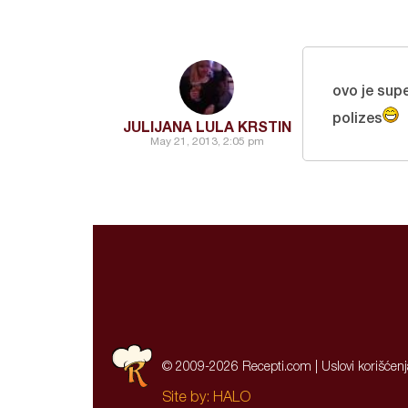
ovo je sup
polizes
JULIJANA LULA KRSTIN
May 21, 2013, 2:05 pm
© 2009-2026 Recepti.com |
Uslovi korišćen
Site by:
HALO