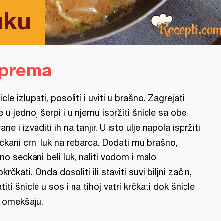
uku
iprema
icle izlupati, posoliti i uviti u brašno. Zagrejati
je u jednoj šerpi i u njemu ispržiti šnicle sa obe
rane i izvaditi ih na tanjir. U isto ulje napola ispržiti
ckani crni luk na rebarca. Dodati mu brašno,
tno seckani beli luk, naliti vodom i malo
okrčkati. Onda dosoliti ili staviti suvi biljni začin,
atiti šnicle u sos i na tihoj vatri krčkati dok šnicle
 omekšaju.