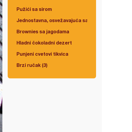
Pužići sa sirom
Jednostavna, osvežavajuća salata
Brownies sa jagodama
Hladni čokoladni dezert
Punjeni cvetovi tikvica
Brzi ručak (3)