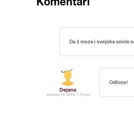
Komentari
Da li moze i svinjske snicle n
Odlicno!
Dejana
January 13, 2018, 1:10 pm