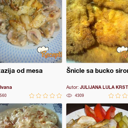
azija od mesa
Šnicle sa bucko sir
Ivana
JULIJANA LULA KRST
Autor:
560
4309