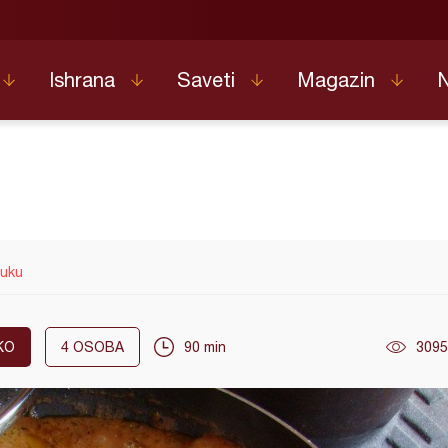
Ishrana
Saveti
Magazin
luku
KO
4
OSOBA
90 min
3095