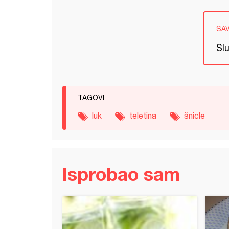
SA
Slu
TAGOVI
luk
teletina
šnicle
Isprobao sam
ana - punjena piletina