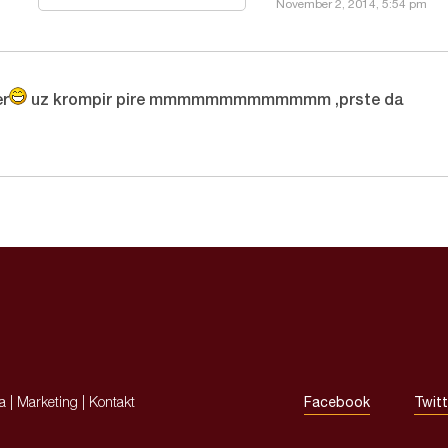
November 2, 2014, 5:54 pm
er
uz krompir pire mmmmmmmmmmmmm ,prste da
ja
|
Marketing
|
Kontakt
Facebook
Twitt