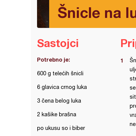
Šnicle na l
Sastojci
Pr
Potrebno je:
Šn
ul
600 g telećih šnicli
st
6 glavica crnog luka
se
si
3 čena belog luka
pr
2 kašike brašna
vr
ne
po ukusu so i biber