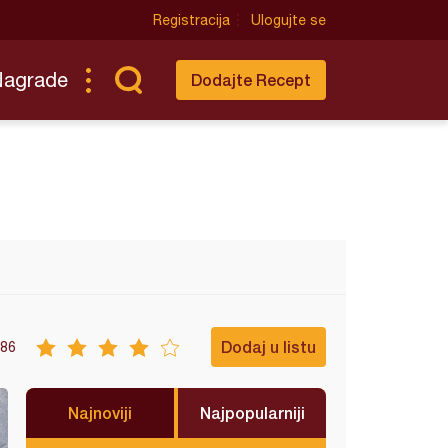
Registracija
Ulogujte se
Nagrade
Dodajte Recept
Dodaj u listu
86
Najnoviji
Najpopularniji