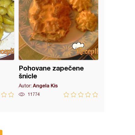
Pohovane zapečene
šnicle
Angela Kis
Autor:
11774