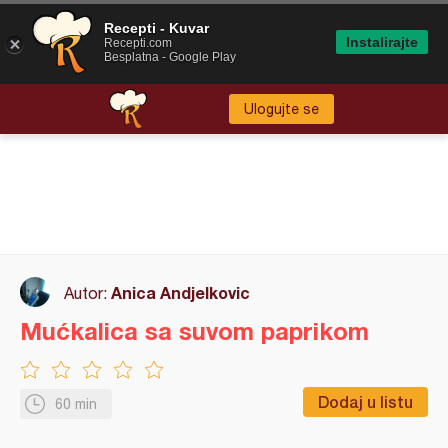
Recepti - Kuvar
Instalirajte
Recepti.com
Besplatna - Google Play
Ulogujte se
Anica Andjelkovic
Autor:
Mućkalica sa suvom paprikom
Dodaj u listu
60 min