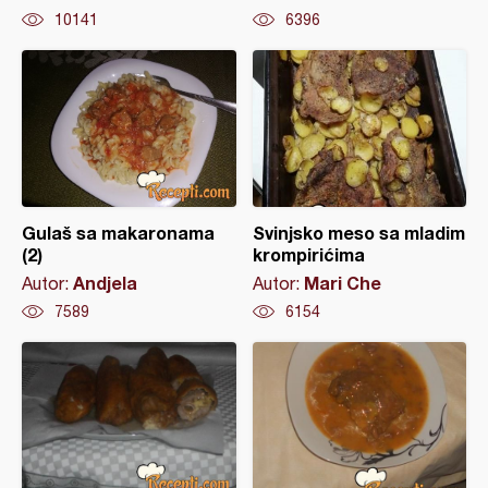
10141
6396
Gulaš sa makaronama
Svinjsko meso sa mladim
(2)
krompirićima
Andjela
Mari Che
Autor:
Autor:
7589
6154