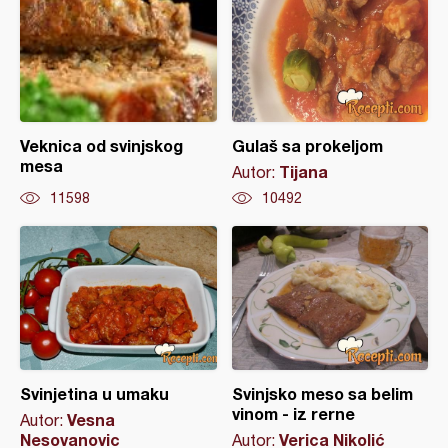
Veknica od svinjskog
Gulaš sa prokeljom
mesa
Tijana
Autor:
11598
10492
Svinjetina u umaku
Svinjsko meso sa belim
vinom - iz rerne
Vesna
Autor:
Nesovanovic
Verica Nikolić
Autor: