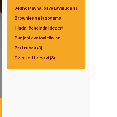
Jednostavna, osvežavajuća salata
Brownies sa jagodama
Hladni čokoladni dezert
Punjeni cvetovi tikvica
Brzi ručak (3)
Džem od breskvi (3)