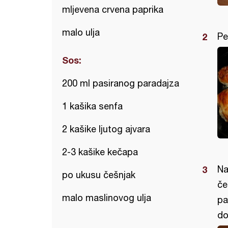
mljevena crvena paprika
malo ulja
Pe
Sos:
200 ml pasiranog paradajza
1 kašika senfa
2 kašike ljutog ajvara
2-3 kašike kečapa
Na
po ukusu češnjak
če
malo maslinovog ulja
pa
do