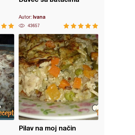
Ivana
Autor:
43657
Pilav na moj način