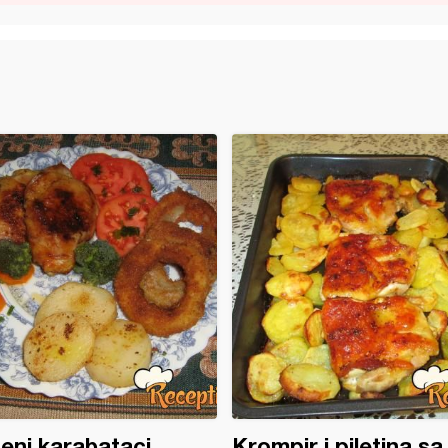
ni karabataci
Krompir i piletina sa