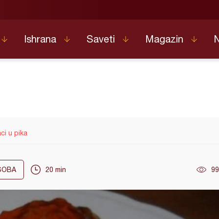
Ishrana
Saveti
Magazin
aci u pika
OBA
20 min
99