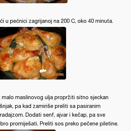
ći u pećnici zagrijanoj na 200 C, oko 40 minuta.
 malo maslinovog ulja propržiti sitno sjeckan
šnjak, pa kad zamiriše preliti sa pasiranim
radajzom. Dodati senf, ajvar i kečap, pa sve
bro promiješati. Preliti sos preko pečene piletine.