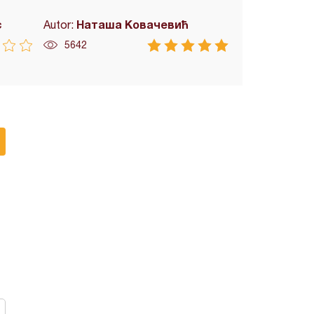
c
Наташа Ковачевић
Autor:
5642