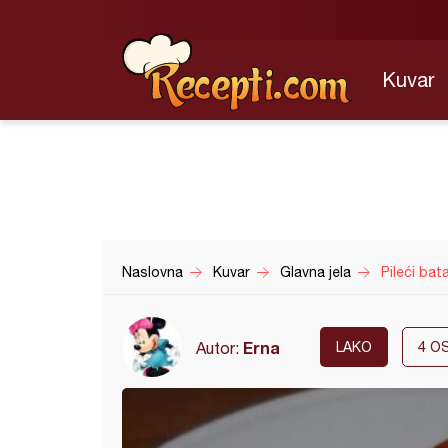
Kuvar
Naslovna
Kuvar
Glavna jela
Pileći bat
Erna
Autor:
LAKO
4
OS