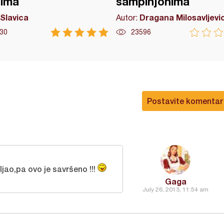
sima
šampinjonima
Slavica
Dragana Milosavljevi
Autor:
30
23596
Postavite komentar
Ijao,pa ovo je savršeno !!!
Gaga
July 26, 2013, 11:54 am