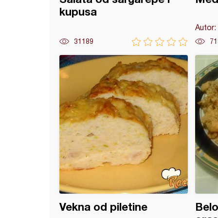
kupusa
Autor:
31189
71
 na moj način
Vekna od piletine
Belo