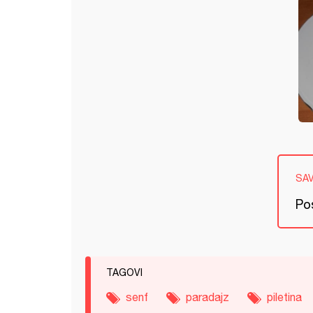
SA
Pos
TAGOVI
senf
paradajz
piletina