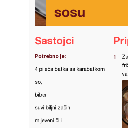
sosu
Sastojci
Pr
Potrebno je:
Za
fr
4 pileća batka sa karabatkom
va
so,
biber
suvi biljni začin
mljeveni čili