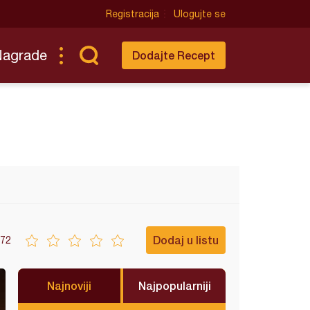
Registracija
Ulogujte se
Nagrade
Dodajte Recept
Dodaj u listu
72
Najnoviji
Najpopularniji