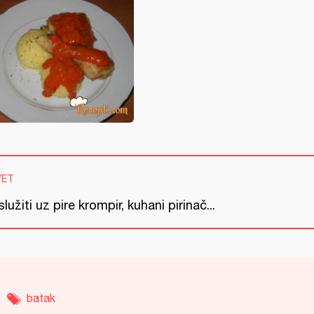
VET
lužiti uz pire krompir, kuhani pirinač...
batak