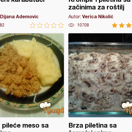
začinima za roštilj
Dijana Ademovic
Verica Nikolić
Autor:
82
10708
 pileće meso sa
Brza piletina sa