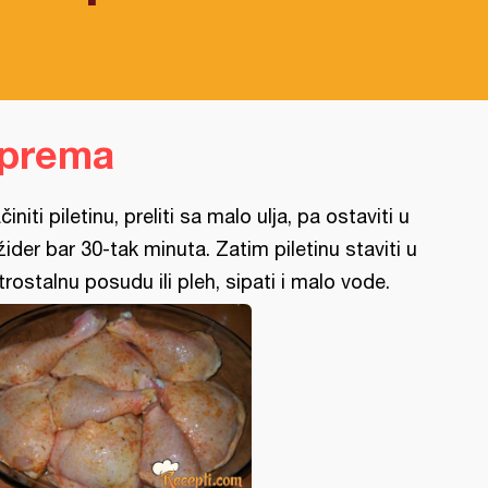
iprema
činiti piletinu, preliti sa malo ulja, pa ostaviti u
ižider bar 30-tak minuta. Zatim piletinu staviti u
trostalnu posudu ili pleh, sipati i malo vode.