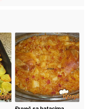
Đuveč sa batacima