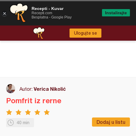
Recepti - Kuvar
Instalirajte
Recepti.com
Besplatna - Google Play
Ulogujte se
Verica Nikolić
Autor:
Pomfrit iz rerne
Dodaj u listu
40 min