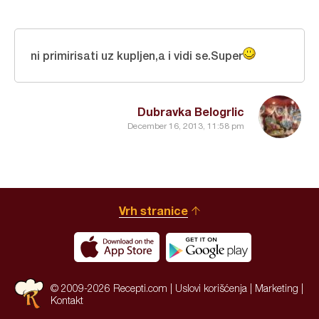
ni primirisati uz kupljen,a i vidi se.Super
Dubravka Belogrlic
December 16, 2013, 11:58 pm
Vrh stranice
© 2009-2026 Recepti.com |
Uslovi korišćenja
|
Marketing
|
Kontakt