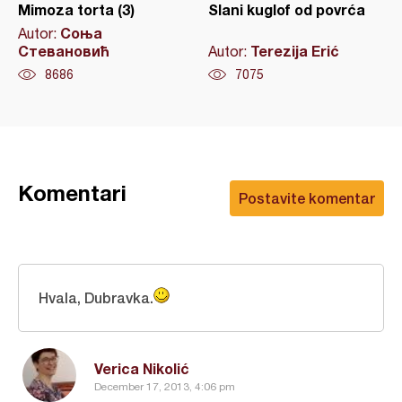
Mimoza torta (3)
Slani kuglof od povrća
Соња
Autor:
Стевановић
Terezija Erić
Autor:
8686
7075
Komentari
Postavite komentar
Hvala, Dubravka.
Verica Nikolić
December 17, 2013, 4:06 pm