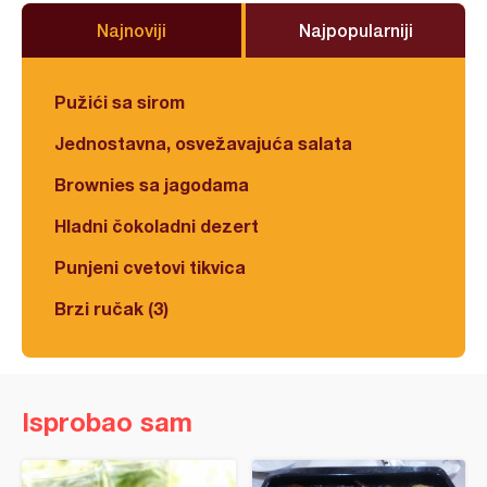
Najnoviji
Najpopularniji
Pužići sa sirom
Jednostavna, osvežavajuća salata
Brownies sa jagodama
Hladni čokoladni dezert
Punjeni cvetovi tikvica
Brzi ručak (3)
Isprobao sam