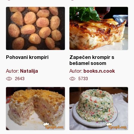
Pohovani krompiri
Zapečen krompir s
bešamel sosom
Natalija
books.n.cook
Autor:
Autor:
2643
5733