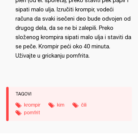
pleh (od el. šporeta), preko staviti pek papir i
sipati malo ulja. Izručiti krompir, vodeći
računa da svaki isečeni deo bude odvojen od
drugog dela, da se ne bi zalepili. Preko
složenog krompira sipati malo ulja i staviti da
se peče. Krompir peći oko 40 minuta.
Uživajte u grickanju pomfrita.
TAGOVI
krompir
kim
čili
pomfrit