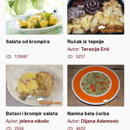
Salata od krompira
Ručak iz tepsije
Terezija Erić
Autor:
126687
5237
Bataci i krompir salata
Nanina bela čorba
jelena nikolic
Dijana Ademovic
Autor:
Autor:
2556
4620