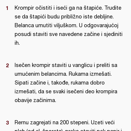
Krompir očistiti i iseći ga na štapiće. Trudite
se da štapići budu približno iste debljine.
Belanca umutiti viljuškom. U odgovarajućoj
posudi staviti sve navedene začine i sjediniti
ih.
Isečen krompir staviti u vanglicu i preliti sa
umućenim belancima. Rukama izmešati.
Sipati začine i, takođe, rukama dobro
izmešati, da se svaki isečeni deo krompira
obavije začinima.
Rernu zagrejati na 200 stepeni. Uzeti veći