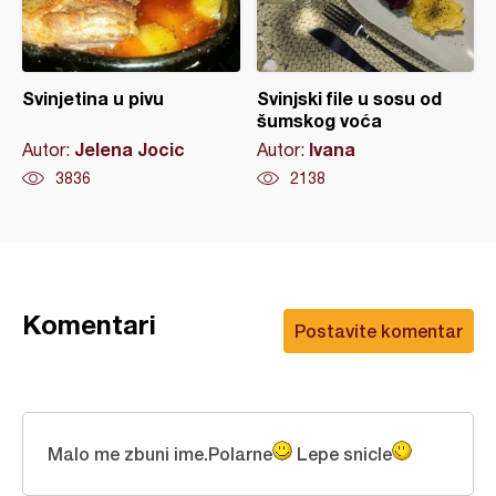
Svinjetina u pivu
Svinjski file u sosu od
šumskog voća
Jelena Jocic
Ivana
Autor:
Autor:
3836
2138
Komentari
Postavite komentar
Malo me zbuni ime.Polarne
Lepe snicle