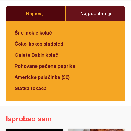
Najnoviji
Najpopularniji
Šne-nokle kolač
Čoko-kokos sladoled
Galete Bakin kolač
Pohovane pečene paprike
Americke palačinke (30)
Slatka fokača
Isprobao sam