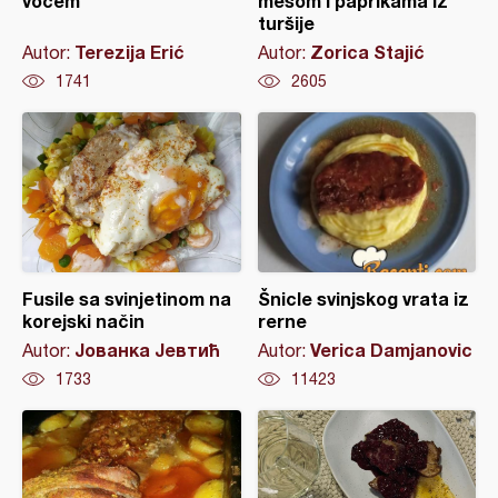
voćem
mesom i paprikama iz
turšije
Terezija Erić
Zorica Stajić
Autor:
Autor:
1741
2605
Fusile sa svinjetinom na
Šnicle svinjskog vrata iz
korejski način
rerne
Јованка Јевтић
Verica Damjanovic
Autor:
Autor:
1733
11423