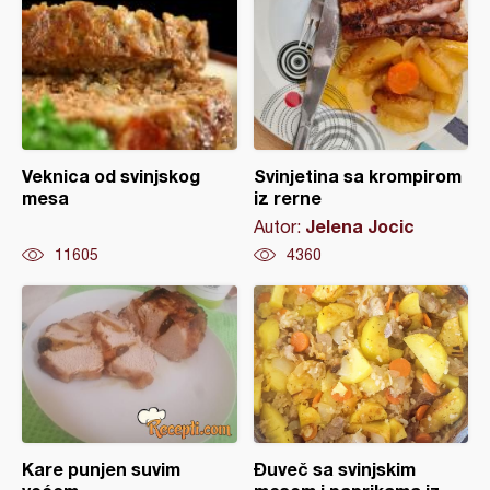
Veknica od svinjskog
Svinjetina sa krompirom
mesa
iz rerne
Jelena Jocic
Autor:
11605
4360
Kare punjen suvim
Đuveč sa svinjskim