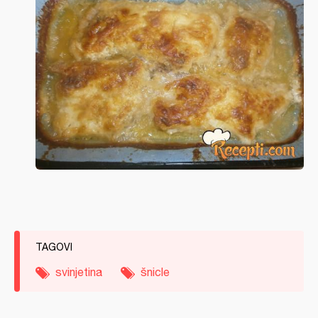
TAGOVI
svinjetina
šnicle