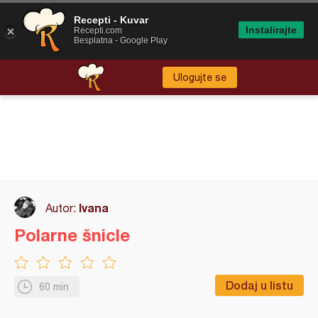
Recepti - Kuvar
Instalirajte
Recepti.com
Besplatna - Google Play
Ulogujte se
Ivana
Autor:
Polarne šnicle
Dodaj u listu
60 min