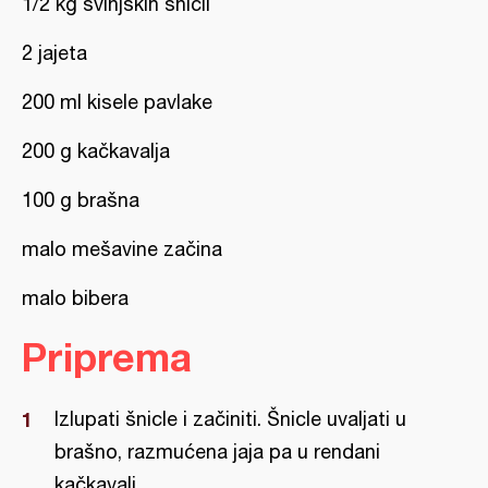
1/2 kg svinjskih šnicli
2 jajeta
200 ml kisele pavlake
200 g kačkavalja
100 g brašna
malo mešavine začina
malo bibera
Priprema
Izlupati šnicle i začiniti. Šnicle uvaljati u
brašno, razmućena jaja pa u rendani
kačkavalj.