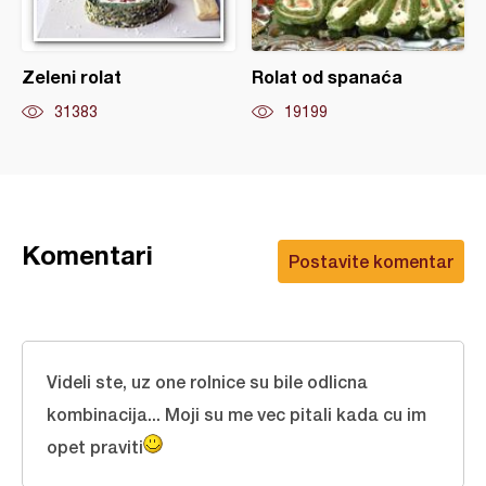
Zeleni rolat
Rolat od spanaća
31383
19199
Komentari
Postavite komentar
Videli ste, uz one rolnice su bile odlicna
kombinacija... Moji su me vec pitali kada cu im
opet praviti