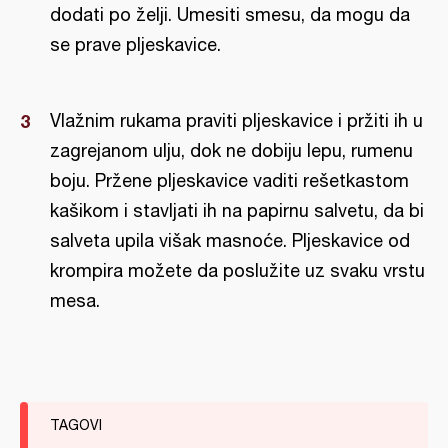
dodati po želji. Umesiti smesu, da mogu da
se prave pljeskavice.
Vlažnim rukama praviti pljeskavice i pržiti ih u
zagrejanom ulju, dok ne dobiju lepu, rumenu
boju. Pržene pljeskavice vaditi rešetkastom
kašikom i stavljati ih na papirnu salvetu, da bi
salveta upila višak masnoće. Pljeskavice od
krompira možete da poslužite uz svaku vrstu
mesa.
TAGOVI