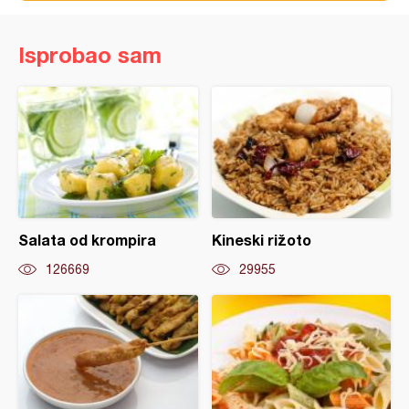
Isprobao sam
Salata od krompira
Kineski rižoto
126669
29955