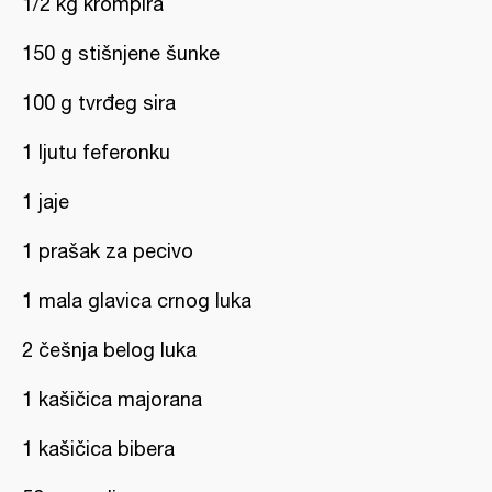
1/2 kg krompira
150 g stišnjene šunke
100 g tvrđeg sira
1 ljutu feferonku
1 jaje
1 prašak za pecivo
1 mala glavica crnog luka
2 češnja belog luka
1 kašičica majorana
1 kašičica bibera