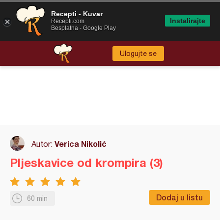
Recepti - Kuvar
Instalirajte
Recepti.com
Besplatna - Google Play
Ulogujte se
Verica Nikolić
Autor:
Pljeskavice od krompira (3)
Dodaj u listu
60 min