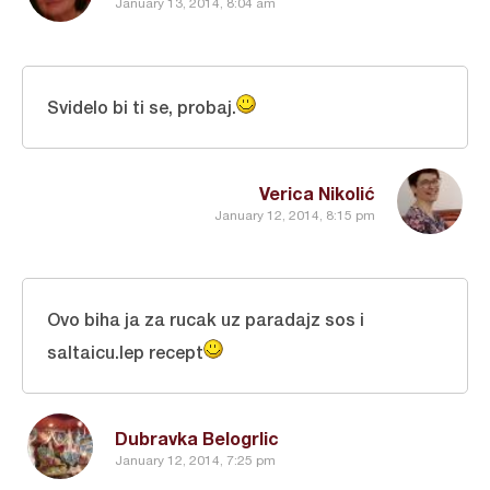
January 13, 2014, 8:04 am
Svidelo bi ti se, probaj.
Verica Nikolić
January 12, 2014, 8:15 pm
Ovo biha ja za rucak uz paradajz sos i
saltaicu.lep recept
Dubravka Belogrlic
January 12, 2014, 7:25 pm