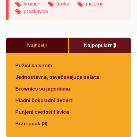
krompir
šunka
majoran
pljeskavice
Najnoviji
Najpopularniji
Pužići sa sirom
Jednostavna, osvežavajuća salata
Brownies sa jagodama
Hladni čokoladni dezert
Punjeni cvetovi tikvica
Brzi ručak (3)