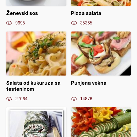
Ženevski sos
Pizza salata
9695
35365
Salata od kukuruza sa
Punjena vekna
testeninom
27064
14876