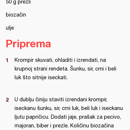
50 g prezli
biozačin
ulje
Priprema
Krompir skuvati, ohladiti i izrendati, na
krupnoj strani rendeta. Šunku, sir, crni i beli
luk što sitnije iseckati.
U dublju činiju staviti izrendani krompir,
iseckanu šunku, sir, crni luk, beli luk i iseckanu
ljutu papričicu. Dodati jaje, prašak za pecivo,
majoran, biber i prezle. Količinu biozačina