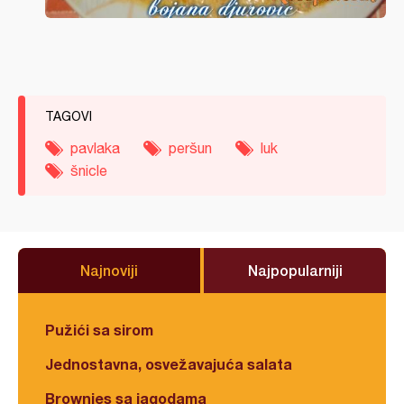
TAGOVI
pavlaka
peršun
luk
šnicle
Najnoviji
Najpopularniji
Pužići sa sirom
Jednostavna, osvežavajuća salata
Brownies sa jagodama