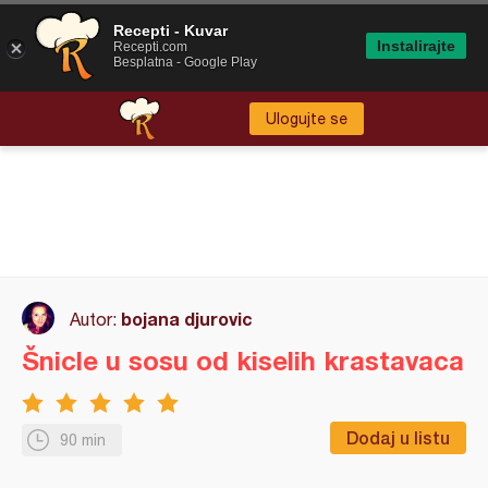
Recepti - Kuvar
Instalirajte
Recepti.com
Besplatna - Google Play
Ulogujte se
bojana djurovic
Autor:
Šnicle u sosu od kiselih krastavaca
Dodaj u listu
90 min