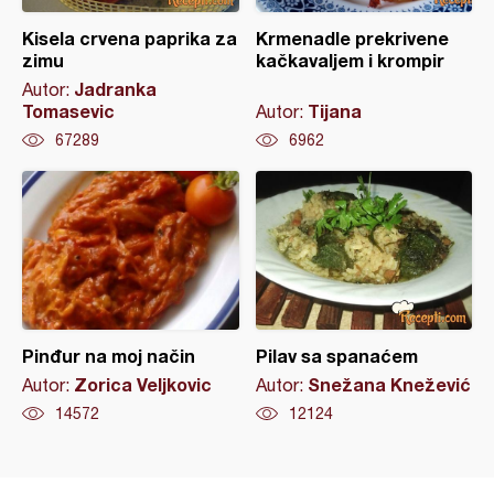
Kisela crvena paprika za
Krmenadle prekrivene
zimu
kačkavaljem i krompir
Jadranka
Autor:
Tomasevic
Tijana
Autor:
67289
6962
Pinđur na moj način
Pilav sa spanaćem
Zorica Veljkovic
Snežana Knežević
Autor:
Autor:
14572
12124