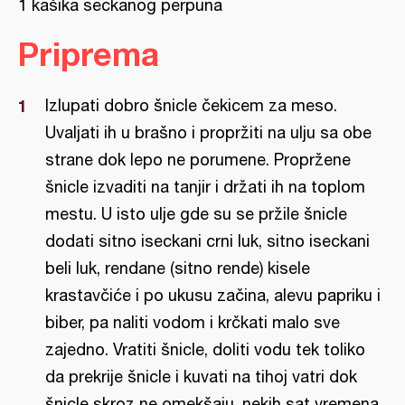
1 kašika seckanog perpuna
Priprema
Izlupati dobro šnicle čekicem za meso.
Uvaljati ih u brašno i propržiti na ulju sa obe
strane dok lepo ne porumene. Propržene
šnicle izvaditi na tanjir i držati ih na toplom
mestu. U isto ulje gde su se pržile šnicle
dodati sitno iseckani crni luk, sitno iseckani
beli luk, rendane (sitno rende) kisele
krastavčiće i po ukusu začina, alevu papriku i
biber, pa naliti vodom i krčkati malo sve
zajedno. Vratiti šnicle, doliti vodu tek toliko
da prekrije šnicle i kuvati na tihoj vatri dok
šnicle skroz ne omekšaju, nekih sat vremena.