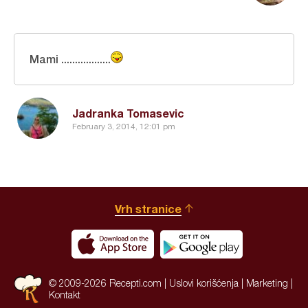
Mami ..................
Jadranka Tomasevic
February 3, 2014, 12:01 pm
Vrh stranice
© 2009-2026 Recepti.com |
Uslovi korišćenja
|
Marketing
|
Kontakt