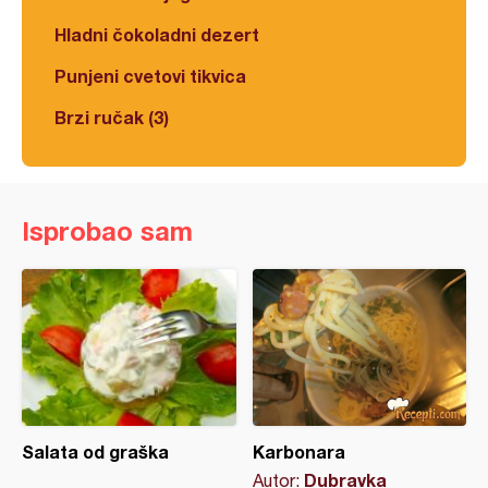
Hladni čokoladni dezert
Punjeni cvetovi tikvica
Brzi ručak (3)
Isprobao sam
Salata od graška
Karbonara
Dubravka
Autor: