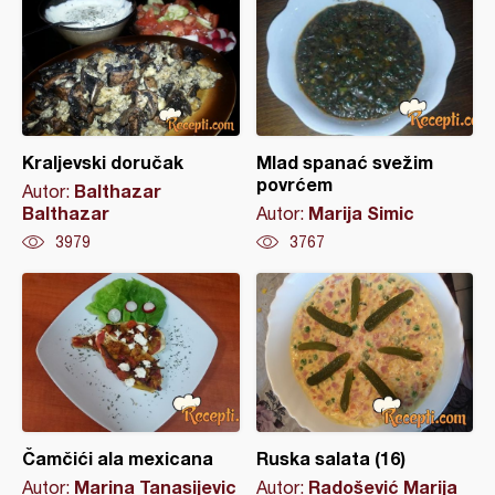
Kraljevski doručak
Mlad spanać svežim
povrćem
Balthazar
Autor:
Balthazar
Marija Simic
Autor:
3979
3767
Čamčići ala mexicana
Ruska salata (16)
Marina Tanasijevic
Radošević Marija
Autor:
Autor: