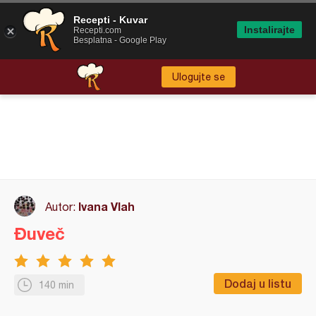
Recepti - Kuvar
Instalirajte
Recepti.com
Besplatna - Google Play
Ulogujte se
Ivana Vlah
Autor:
Đuveč
Dodaj u listu
140 min