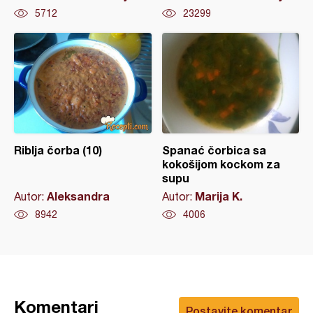
5712
23299
Riblja čorba (10)
Spanać čorbica sa
kokošijom kockom za
supu
Aleksandra
Marija K.
Autor:
Autor:
8942
4006
Komentari
Postavite komentar