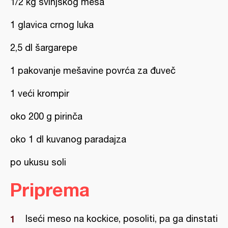
1/2 kg svinjskog mesa
1 glavica crnog luka
2,5 dl šargarepe
1 pakovanje mešavine povrća za đuveč
1 veći krompir
oko 200 g pirinča
oko 1 dl kuvanog paradajza
po ukusu soli
Priprema
Iseći meso na kockice, posoliti, pa ga dinstati