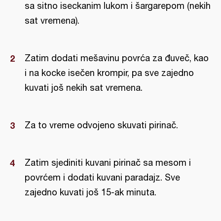
sa sitno iseckanim lukom i šargarepom (nekih
sat vremena).
Zatim dodati mešavinu povrća za đuveč, kao
i na kocke isečen krompir, pa sve zajedno
kuvati još nekih sat vremena.
Za to vreme odvojeno skuvati pirinač.
Zatim sjediniti kuvani pirinač sa mesom i
povrćem i dodati kuvani paradajz. Sve
zajedno kuvati još 15-ak minuta.