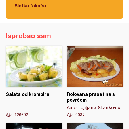
Slatka fokača
Isprobao sam
Salata od krompira
Rolovana prasetina s
povrćem
Ljiljana Stankovic
Autor:
126692
9037