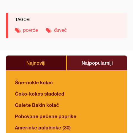
TAGOVI
povrće
đuveč
Najnoviji
Najpopularniji
Šne-nokle kolač
Čoko-kokos sladoled
Galete Bakin kolač
Pohovane pečene paprike
Americke palačinke (30)