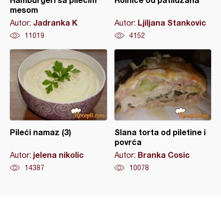
mesom
Jadranka K
Ljiljana Stankovic
Autor:
Autor:
11019
4152
Pileći namaz (3)
Slana torta od piletine i
povrća
jelena nikolic
Branka Cosic
Autor:
Autor:
14387
10078