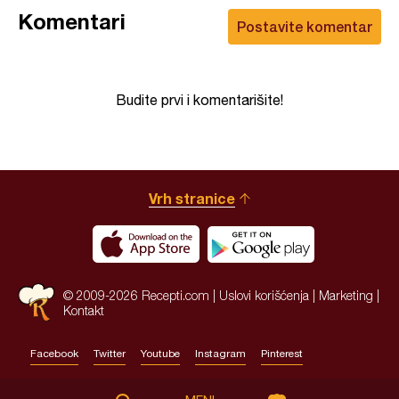
Komentari
Postavite komentar
Budite prvi i komentarišite!
Vrh stranice
© 2009-2026 Recepti.com |
Uslovi korišćenja
|
Marketing
|
Kontakt
Facebook
Twitter
Youtube
Instagram
Pinterest
Site by:
HALO