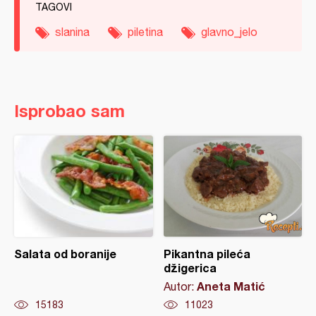
TAGOVI
slanina
piletina
glavno_jelo
Isprobao sam
Salata od boranije
Pikantna pileća
džigerica
Aneta Matić
Autor:
15183
11023