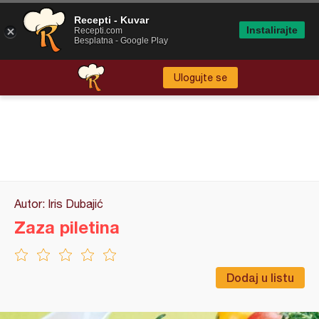
Recepti - Kuvar
Instalirajte
Recepti.com
Besplatna - Google Play
Ulogujte se
Autor: Iris Dubajić
Zaza piletina
Dodaj u listu