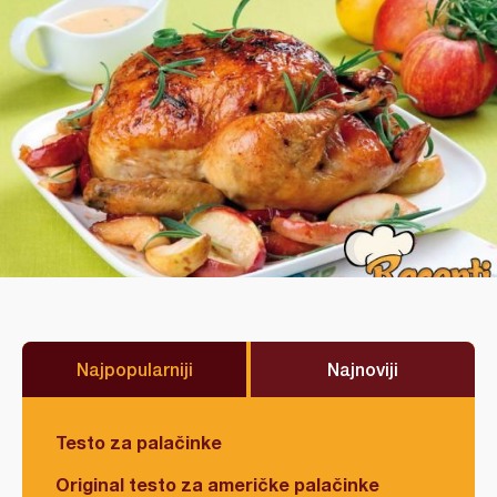
Najpopularniji
Najnoviji
Testo za palačinke
Original testo za američke palačinke