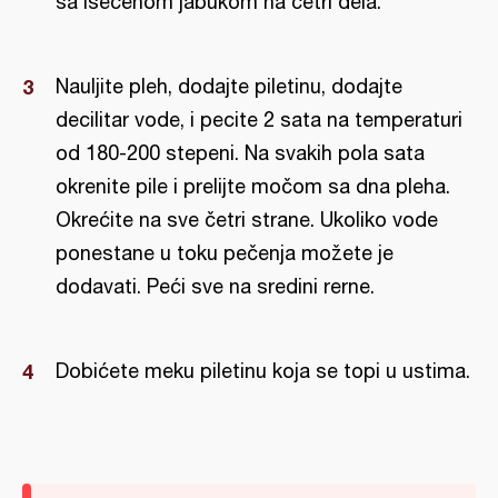
sa isečenom jabukom na četri dela.
Nauljite pleh, dodajte piletinu, dodajte
decilitar vode, i pecite 2 sata na temperaturi
od 180-200 stepeni. Na svakih pola sata
okrenite pile i prelijte močom sa dna pleha.
Okrećite na sve četri strane. Ukoliko vode
ponestane u toku pečenja možete je
dodavati. Peći sve na sredini rerne.
Dobićete meku piletinu koja se topi u ustima.