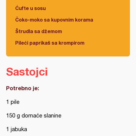
Ćufte u sosu
Čoko-moko sa kupovnim korama
Štrudla sa džemom
Pileći paprikaš sa krompirom
Sastojci
Potrebno je:
1 pile
150 g domaće slanine
1 jabuka