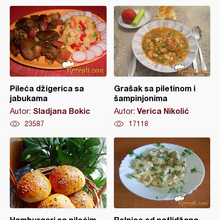
Pileća džigerica sa
Grašak sa piletinom i
jabukama
šampinjonima
Sladjana Bokic
Verica Nikolić
Autor:
Autor:
23587
17118
Hamburgeri sa pilećim
Rolnice od patlidžana