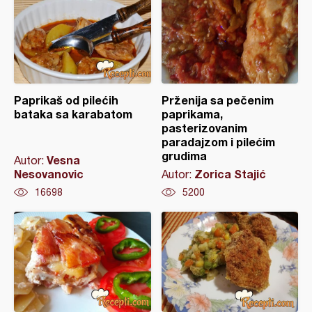
Paprikaš od pilećih
Prženija sa pečenim
bataka sa karabatom
paprikama,
pasterizovanim
paradajzom i pilećim
grudima
Vesna
Autor:
Nesovanovic
Zorica Stajić
Autor:
16698
5200