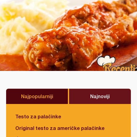
Najpopularniji
Najnoviji
Testo za palačinke
Original testo za američke palačinke