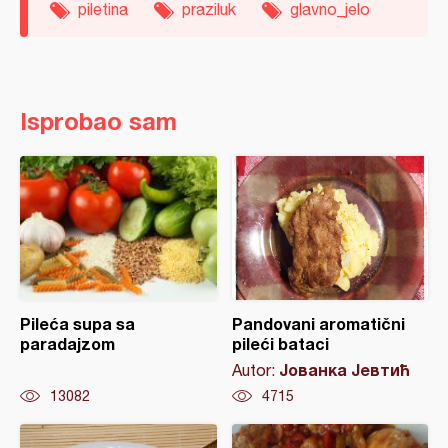
piletina
praziluk
glavno_jelo
Isprobao sam
Pileća supa sa
Pandovani aromatični
paradajzom
pileći bataci
Јованка Јевтић
Autor:
13082
4715