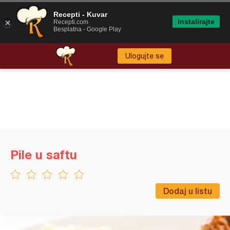
Recepti - Kuvar
Instalirajte
Recepti.com
Besplatna - Google Play
Ulogujte se
Pile u saftu
Dodaj u listu