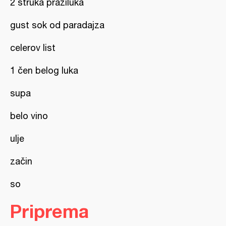
2 struka praziluka
gust sok od paradajza
celerov list
1 čen belog luka
supa
belo vino
ulje
začin
so
Priprema