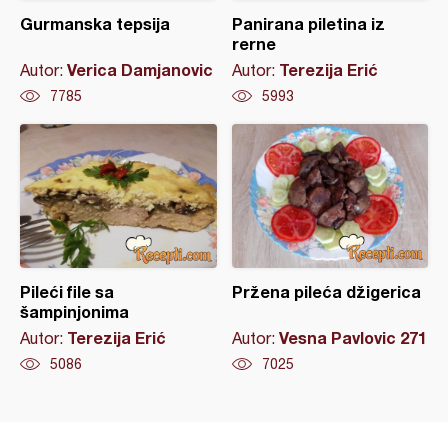
Gurmanska tepsija
Panirana piletina iz
rerne
Verica Damjanovic
Terezija Erić
Autor:
Autor:
7785
5993
Pileći file sa
Pržena pileća džigerica
šampinjonima
Terezija Erić
Vesna Pavlovic 271
Autor:
Autor:
5086
7025