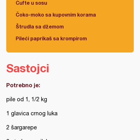
Ćufte u sosu
Čoko-moko sa kupovnim korama
Štrudla sa džemom
Pileći paprikaš sa krompirom
Sastojci
Potrebno je:
pile od 1, 1/2 kg
1 glavica crnog luka
2 šargarepe