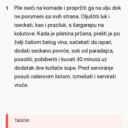
Pile iseći na komade i propržiti ga na ulju dok
ne porumeni sa svih strana. Oljuštiti luk i
iseckati, kao i praziluk, a šargarepu na
kolutove. Kada je piletina pržena, preliti je po
želji čašom belog vina, sačekati da ispari,
dodati seckano povrće, sok od paradajza,
posoliti, pobiberiti i kuvati 40 minuta uz
dodatak dve kutlače supe. Pred serviranje
posuti celerovim listom, izmešati i servirati
vruće.
TAGOVI