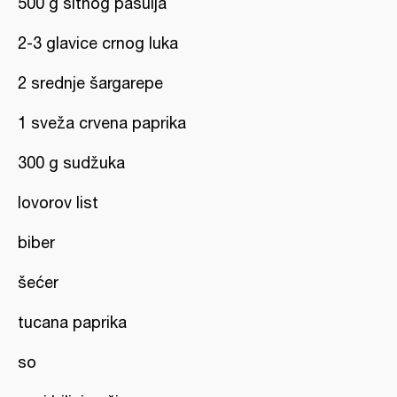
500 g sitnog pasulja
2-3 glavice crnog luka
2 srednje šargarepe
1 sveža crvena paprika
300 g sudžuka
lovorov list
biber
šećer
tucana paprika
so