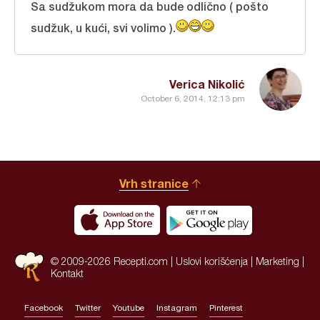
Sa sudžukom mora da bude odlično ( pošto
sudžuk, u kući, svi volimo ).
Verica Nikolić
October 6, 2014, 12:13 pm
Vrh stranice
© 2009-2026 Recepti.com |
Uslovi korišćenja
|
Marketing
|
Kontakt
Facebook
Twitter
Youtube
Instagram
Pinterest