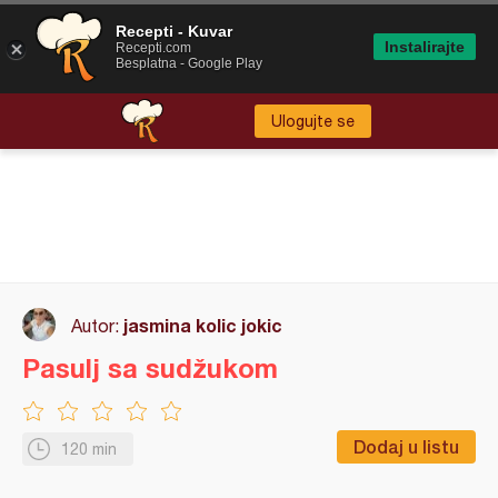
Recepti - Kuvar
Instalirajte
Recepti.com
Besplatna - Google Play
Ulogujte se
jasmina kolic jokic
Autor:
Pasulj sa sudžukom
Dodaj u listu
120 min