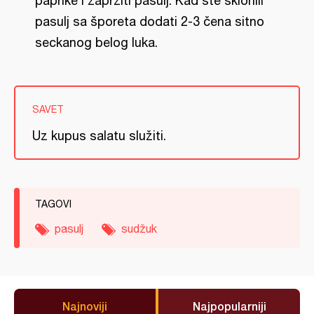
paprike i zapržiti pasulj. Kad ste sklonili
pasulj sa šporeta dodati 2-3 čena sitno
seckanog belog luka.
SAVET
Uz kupus salatu služiti.
TAGOVI
pasulj
sudžuk
Najnoviji
Najpopularniji