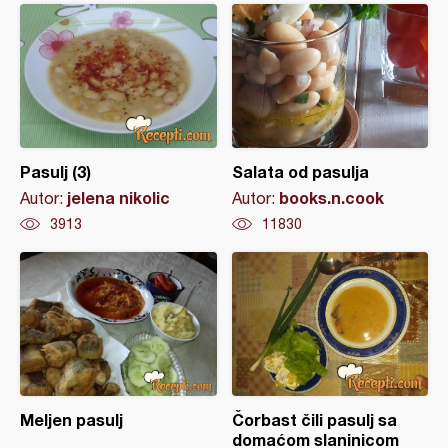
Pasulj (3)
Salata od pasulja
jelena nikolic
books.n.cook
Autor:
Autor:
3913
11830
Meljen pasulj
Čorbast čili pasulj sa
domaćom slaninicom