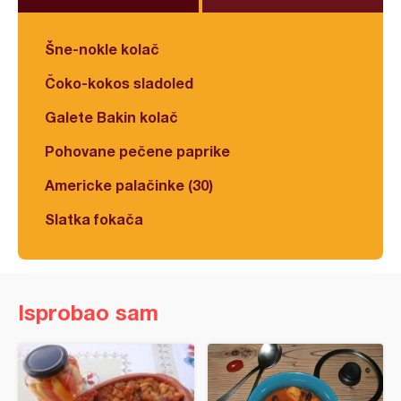
Šne-nokle kolač
Čoko-kokos sladoled
Galete Bakin kolač
Pohovane pečene paprike
Americke palačinke (30)
Slatka fokača
Isprobao sam