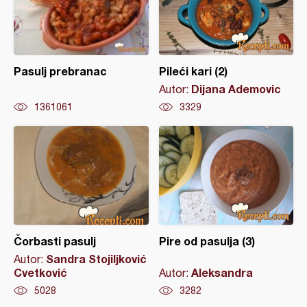
Pasulj prebranac
Pileći kari (2)
Dijana Ademovic
Autor:
1361061
3329
Čorbasti pasulj
Pire od pasulja (3)
Sandra Stojiljković
Autor:
Cvetković
Aleksandra
Autor:
5028
3282