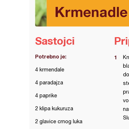
Krmenadle
Sastojci
Pr
Potrebno je:
Kr
bl
4 krmendale
do
4 paradajza
st
pr
4 paprike
vo
2 klipa kukuruza
na
Sl
2 glavice crnog luka