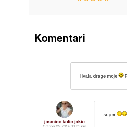
Komentari
Hvala drage moje
P
super
jasmina kolic jokic
October 25, 2014, 11:31 pm