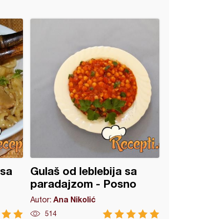
 sa
Gulaš od leblebija sa
paradajzom - Posno
Ana Nikolić
Autor:
514