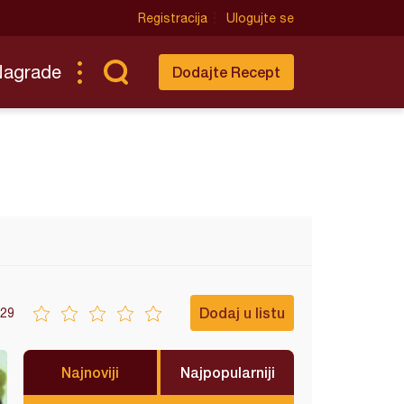
Registracija
Ulogujte se
Nagrade
Dodajte Recept
Dodaj u listu
29
Najnoviji
Najpopularniji