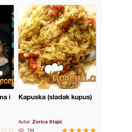
ma i
Kapuska (sladak kupus)
Zorica Stajić
Autor:
744