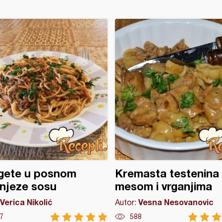
gete u posnom
Kremasta testenina
njeze sosu
mesom i vrganjima
Verica Nikolić
Vesna Nesovanovic
Autor:
7
588