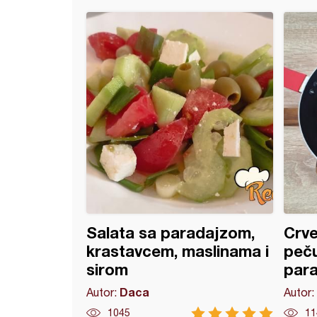
ka (sladak kupus)
Salata sa paradajzom,
Crve
krastavcem, maslinama i
peč
sirom
par
Daca
Autor:
Autor:
1045
11