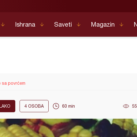
Ishrana
Saveti
Magazin
e sa povrćem
LAKO
4
OSOBA
60 min
55