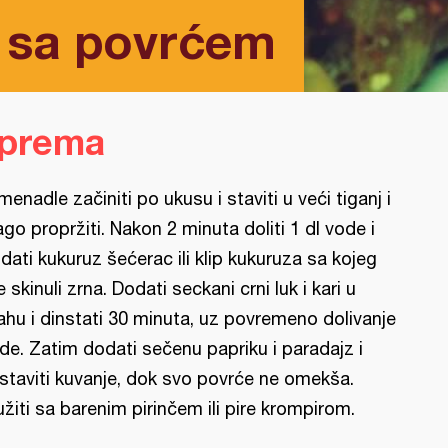
 sa povrćem
iprema
menadle začiniti po ukusu i staviti u veći tiganj i
ago propržiti. Nakon 2 minuta doliti 1 dl vode i
dati kukuruz šećerac ili klip kukuruza sa kojeg
e skinuli zrna. Dodati seckani crni luk i kari u
ahu i dinstati 30 minuta, uz povremeno dolivanje
de. Zatim dodati sečenu papriku i paradajz i
staviti kuvanje, dok svo povrće ne omekša.
užiti sa barenim pirinčem ili pire krompirom.