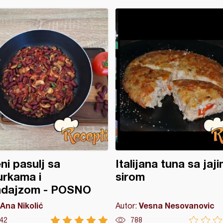
ni pasulj sa
Italijana tuna sa jaji
urkama i
sirom
adajzom - POSNO
Ana Nikolić
Vesna Nesovanovic
Autor:
42
788