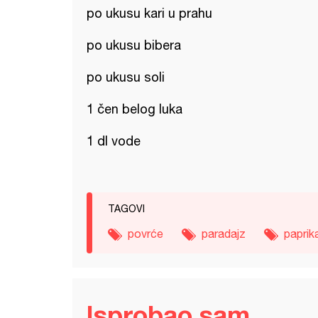
po ukusu kari u prahu
po ukusu bibera
po ukusu soli
1 čen belog luka
1 dl vode
TAGOVI
povrće
paradajz
paprik
Isprobao sam