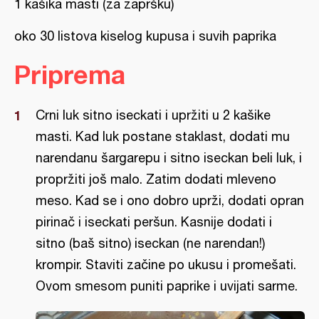
1 kašika masti (za zapršku)
oko 30 listova kiselog kupusa i suvih paprika
Priprema
Crni luk sitno iseckati i upržiti u 2 kašike
masti. Kad luk postane staklast, dodati mu
narendanu šargarepu i sitno iseckan beli luk, i
propržiti još malo. Zatim dodati mleveno
meso. Kad se i ono dobro uprži, dodati opran
pirinač i iseckati peršun. Kasnije dodati i
sitno (baš sitno) iseckan (ne narendan!)
krompir. Staviti začine po ukusu i promešati.
Ovom smesom puniti paprike i uvijati sarme.