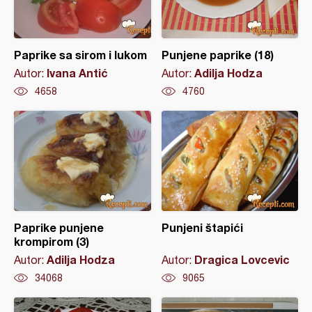
Paprike sa sirom i lukom
Punjene paprike (18)
Ivana Antić
Adilja Hodza
Autor:
Autor:
4658
4760
Paprike punjene
Punjeni štapići
krompirom (3)
Adilja Hodza
Dragica Lovcevic
Autor:
Autor:
34068
9065