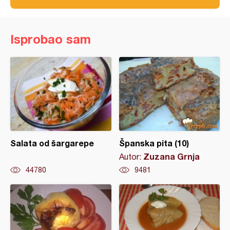
Isprobao sam
Salata od šargarepe
Španska pita (10)
Zuzana Grnja
Autor:
44780
9481