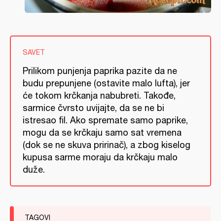
SAVET
Prilikom punjenja paprika pazite da ne
budu prepunjene (ostavite malo lufta), jer
će tokom krčkanja nabubreti. Takođe,
sarmice čvrsto uvijajte, da se ne bi
istresao fil. Ako spremate samo paprike,
mogu da se krčkaju samo sat vremena
(dok se ne skuva pririnač), a zbog kiselog
kupusa sarme moraju da krčkaju malo
duže.
TAGOVI