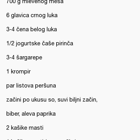
700 g mlevenog mesa
6 glavica crnog luka
3-4 čena belog luka
1/2 jogurtske čaše pirinča
3-4 šargarepe
1 krompir
par listova peršuna
začini po ukusu so, suvi biljni začin,
biber, aleva paprika
2 kašike masti