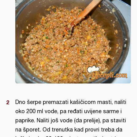
Dno šerpe premazati kašičicom masti, naliti
oko 200 ml vode, pa ređati uvijene sarme i
paprike. Naliti još vode (da prelije), pa staviti
na šporet. Od trenutka kad provri treba da