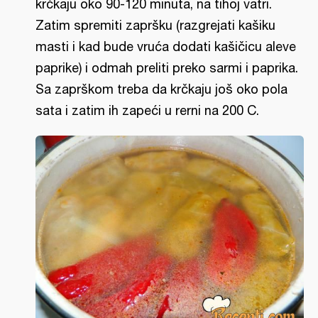
krčkaju oko 90-120 minuta, na tihoj vatri.
Zatim spremiti zapršku (razgrejati kašiku
masti i kad bude vruća dodati kašičicu aleve
paprike) i odmah preliti preko sarmi i paprika.
Sa zaprškom treba da krčkaju još oko pola
sata i zatim ih zapeći u rerni na 200 C.