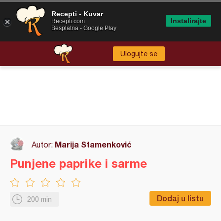
Recepti - Kuvar
Instalirajte
Recepti.com
Besplatna - Google Play
Ulogujte se
Marija Stamenković
Autor:
Punjene paprike i sarme
Dodaj u listu
200 min