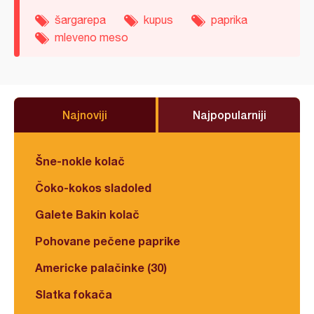
šargarepa
kupus
paprika
mleveno meso
Najnoviji
Najpopularniji
Šne-nokle kolač
Čoko-kokos sladoled
Galete Bakin kolač
Pohovane pečene paprike
Americke palačinke (30)
Slatka fokača