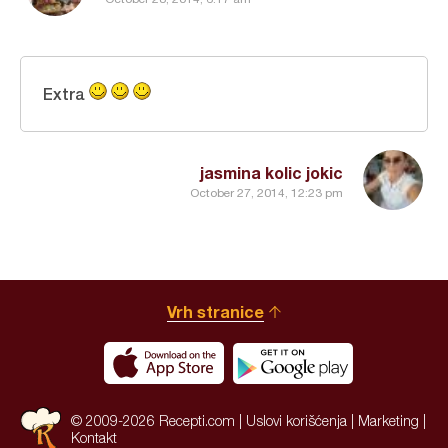
Extra
jasmina kolic jokic
October 27, 2014, 12:23 pm
Vrh stranice
© 2009-2026 Recepti.com |
Uslovi korišćenja
|
Marketing
|
Kontakt