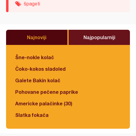
špageti
Najnoviji
Najpopularniji
Šne-nokle kolač
Čoko-kokos sladoled
Galete Bakin kolač
Pohovane pečene paprike
Americke palačinke (30)
Slatka fokača