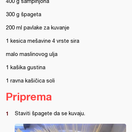
400 g šampinjona
300 g špageta
200 ml pavlake za kuvanje
1 kesica mešavine 4 vrste sira
malo maslinovog ulja
1 kašika gustina
1 ravna kašičica soli
Priprema
Staviti špagete da se kuvaju.