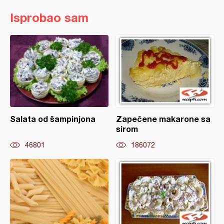
Isprobao sam
Salata od šampinjona
Zapečene makarone sa
sirom
46801
186072