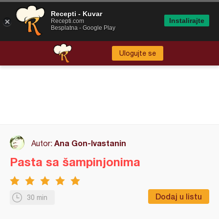
Recepti - Kuvar
Instalirajte
Recepti.com
Besplatna - Google Play
Ulogujte se
Ana Gon-Ivastanin
Autor:
Pasta sa šampinjonima
Dodaj u listu
30 min