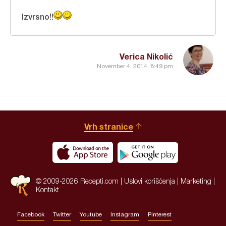
Izvrsno!!
Verica Nikolić
November 4, 2014, 8:49 pm
Vrh stranice
© 2009-2026 Recepti.com |
Uslovi korišćenja
|
Marketing
|
Kontakt
Facebook
Twitter
Youtube
Instagram
Pinterest