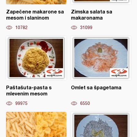
Zapečene makarone sa
Zimska salata sa
mesom i slaninom
makaronama
10782
31099
Paštašuta-pasta s
Omlet sa špagetama
mlevenim mesom
99975
6550