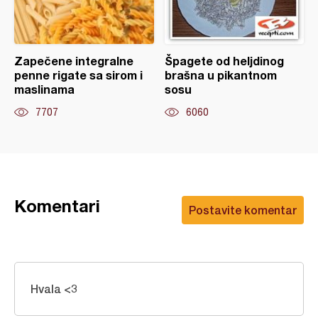
Zapečene integralne
Špagete od heljdinog
penne rigate sa sirom i
brašna u pikantnom
maslinama
sosu
7707
6060
Komentari
Postavite komentar
Hvala <3