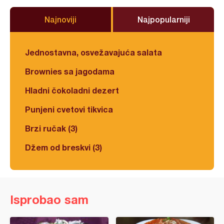
Najnoviji
Najpopularniji
Jednostavna, osvežavajuća salata
Brownies sa jagodama
Hladni čokoladni dezert
Punjeni cvetovi tikvica
Brzi ručak (3)
Džem od breskvi (3)
Isprobao sam