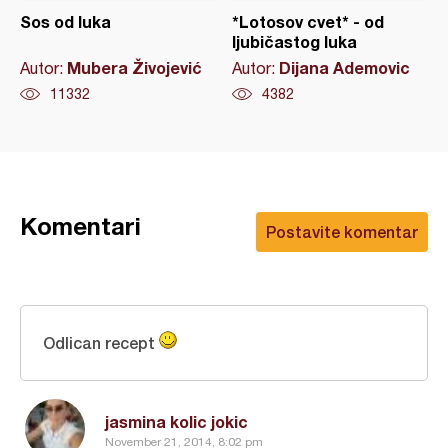
Sos od luka
*Lotosov cvet* - od
ljubičastog luka
Mubera Živojević
Dijana Ademovic
Autor:
Autor:
11332
4382
Komentari
Postavite komentar
Odlican recept
jasmina kolic jokic
November 21, 2014, 8:02 pm