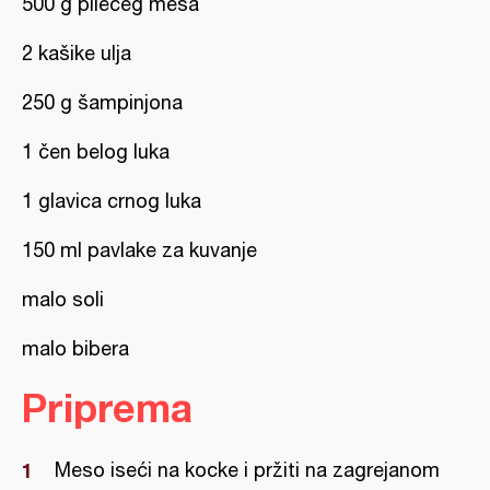
500 g pilećeg mesa
2 kašike ulja
250 g šampinjona
1 čen belog luka
1 glavica crnog luka
150 ml pavlake za kuvanje
malo soli
malo bibera
Priprema
Meso iseći na kocke i pržiti na zagrejanom