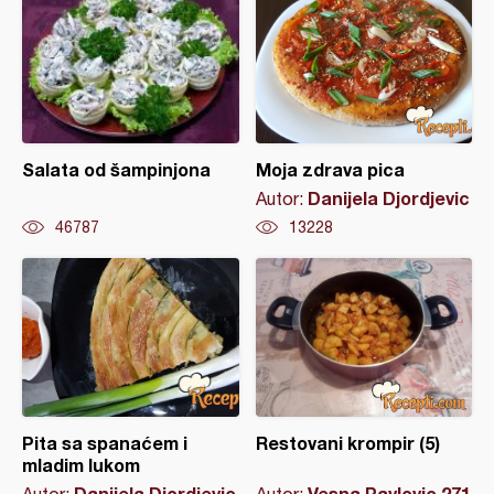
Salata od šampinjona
Moja zdrava pica
Danijela Djordjevic
Autor:
46787
13228
Pita sa spanaćem i
Restovani krompir (5)
mladim lukom
Danijela Djordjevic
Vesna Pavlovic 271