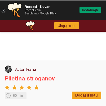
Recepti - Kuvar
Instalirajte
Recepti.com
Besplatna - Google Play
Ulogujte se
Ivana
Autor:
Piletina stroganov
Dodaj u listu
60 min