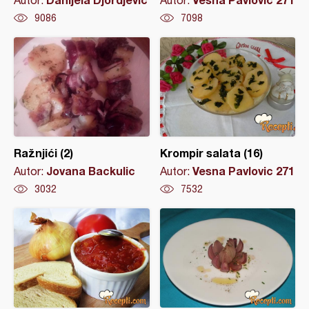
Autor:
Autor:
9086
7098
Ražnjići (2)
Krompir salata (16)
Jovana Backulic
Vesna Pavlovic 271
Autor:
Autor:
3032
7532