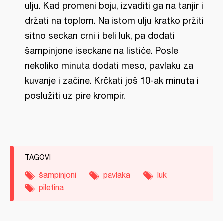
ulju. Kad promeni boju, izvaditi ga na tanjir i
držati na toplom. Na istom ulju kratko pržiti
sitno seckan crni i beli luk, pa dodati
šampinjone iseckane na listiće. Posle
nekoliko minuta dodati meso, pavlaku za
kuvanje i začine. Krčkati još 10-ak minuta i
poslužiti uz pire krompir.
TAGOVI
šampinjoni
pavlaka
luk
piletina