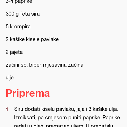
3-4 paprike
300 g feta sira
5 krompira
2 kašike kisele pavlake
2 jajeta
začini so, biber, mješavina začina
ulje
Priprema
Siru dodati kiselu pavlaku, jaja i 3 kašike ulja.
Izmiksati, pa smjesom puniti paprike. Paprike
redati u pleh, premazan uljem. U preostalu