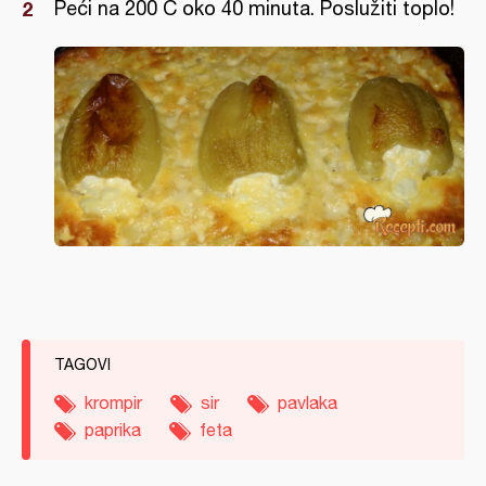
Peći na 200 C oko 40 minuta. Poslužiti toplo!
TAGOVI
krompir
sir
pavlaka
paprika
feta