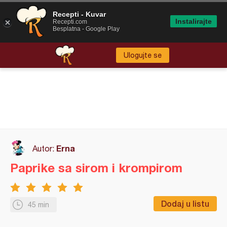
Recepti - Kuvar
Instalirajte
Recepti.com
Besplatna - Google Play
Ulogujte se
Erna
Autor:
Paprike sa sirom i krompirom
Dodaj u listu
45 min