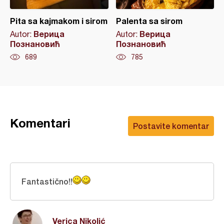
Pita sa kajmakom i sirom
Palenta sa sirom
Верица
Верица
Autor:
Autor:
Познановић
Познановић
689
785
Komentari
Postavite komentar
Fantastično!!
Verica Nikolić