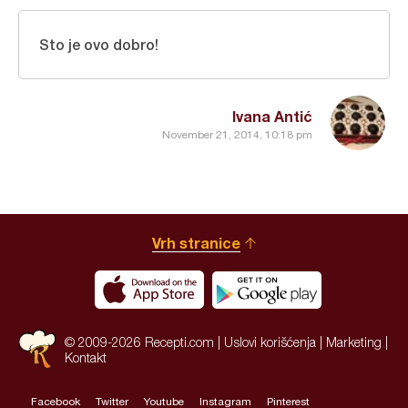
Sto je ovo dobro!
Ivana Antić
November 21, 2014, 10:18 pm
Vrh stranice
© 2009-2026 Recepti.com |
Uslovi korišćenja
|
Marketing
|
Kontakt
Facebook
Twitter
Youtube
Instagram
Pinterest