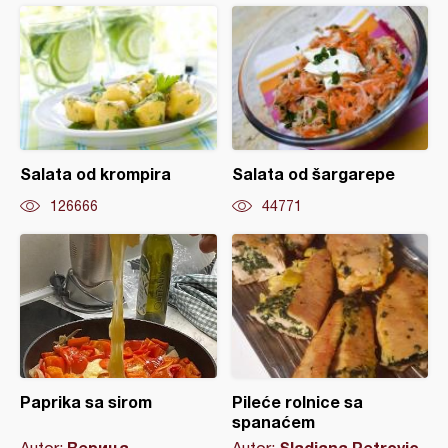
Salata od krompira
Salata od šargarepe
126666
44771
Paprika sa sirom
Pileće rolnice sa
spanaćem
Верица
Sladjana Petrovic