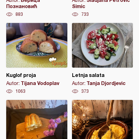
Autor:
Autor:
Познановић
Simic
883
733
Kuglof proja
Letnja salata
Tijana Vodoplav
Tanja Djordjevic
Autor:
Autor:
1063
373