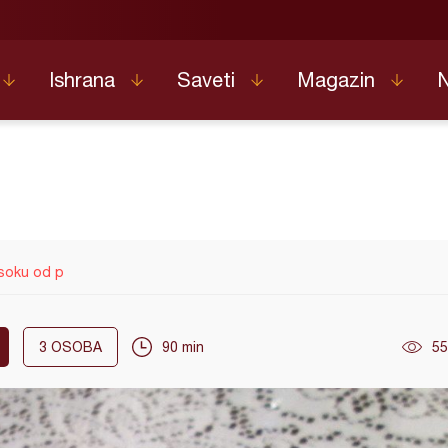
Ishrana
Saveti
Magazin
 soku od p
3
OSOBA
90 min
55