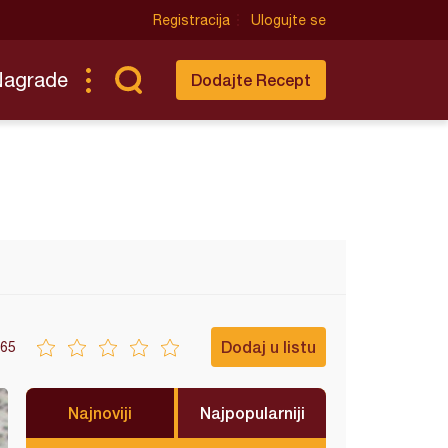
Registracija
Ulogujte se
Nagrade
Dodajte Recept
Dodaj u listu
65
Najnoviji
Najpopularniji