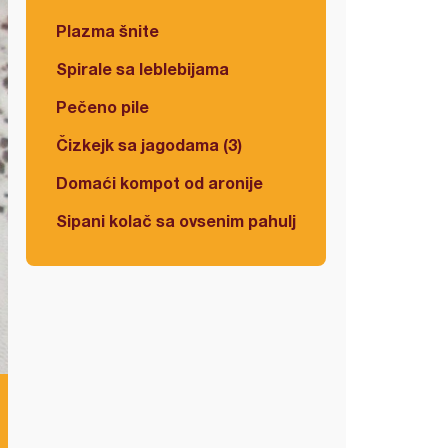
Plazma šnite
Spirale sa leblebijama
Pečeno pile
Čizkejk sa jagodama (3)
Domaći kompot od aronije
Sipani kolač sa ovsenim pahuljicama i višnjama