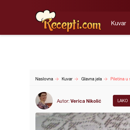
Kuvar
Naslovna
Kuvar
Glavna jela
Piletina u
Verica Nikolić
Autor:
LAKO