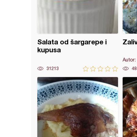
Salata od šargarepe i
Zali
kupusa
Autor:
31213
48
e pljeskavice sa povrćem