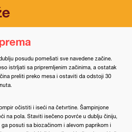
že
iprema
dublju posudu pomešati sve navedene začine.
so istrljati sa pripremljenim začinima, a ostatak
čina preliti preko mesa i ostaviti da odstoji 30
nuta.
ompir očistiti i iseći na četvrtine. Šampinjone
eći na pola. Staviti isečeno povrće u dublju činiju,
 ga posuti sa biozačinom i alevom paprikom i