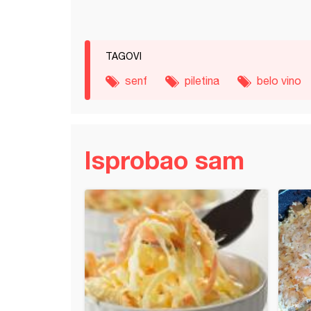
TAGOVI
senf
piletina
belo vino
Isprobao sam
jski Jolof pirinač sa piletinom