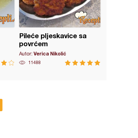
Pileće pljeskavice sa
povrćem
Verica Nikolić
Autor:
11488