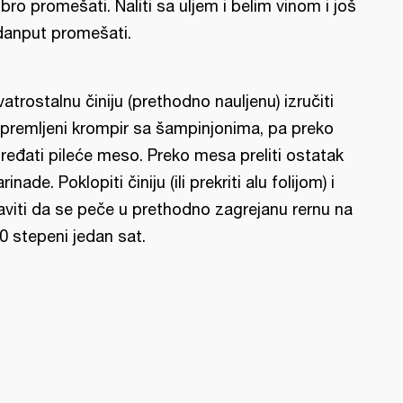
bro promešati. Naliti sa uljem i belim vinom i još
danput promešati.
vatrostalnu činiju (prethodno nauljenu) izručiti
ipremljeni krompir sa šampinjonima, pa preko
ređati pileće meso. Preko mesa preliti ostatak
rinade. Poklopiti činiju (ili prekriti alu folijom) i
aviti da se peče u prethodno zagrejanu rernu na
0 stepeni jedan sat.