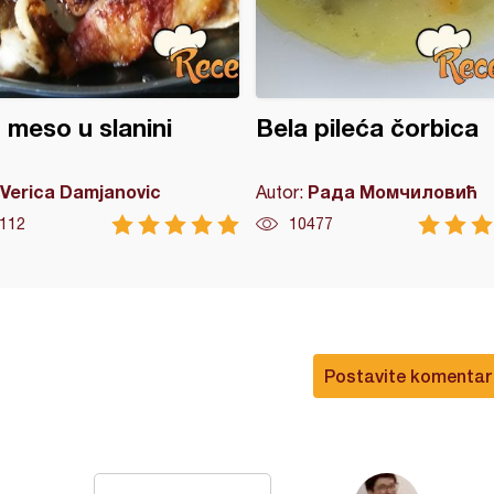
 meso u slanini
Bela pileća čorbica
Verica Damjanovic
Рада Момчиловић
Autor:
112
10477
Postavite komentar