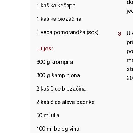
do
1 kašika kečapa
je
1 kašika biozačina
1 veća pomorandža (sok)
U 
pr
...i još:
po
ma
600 g krompira
st
300 g šampinjona
20
2 kašičice biozačina
2 kašičice aleve paprike
50 ml ulja
100 ml belog vina