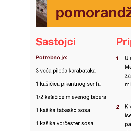
pomorand
Sastojci
Pr
Potrebno je:
U 
Me
3 veća pileća karabataka
za
1 kašičica pikantnog senfa
mi
1/2 kašičice mlevenog bibera
Kr
1 kašika tabasko sosa
is
1 kašika vorčester sosa
pa