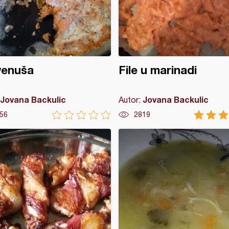
venuša
File u marinadi
Jovana Backulic
Jovana Backulic
Autor:
56
2819