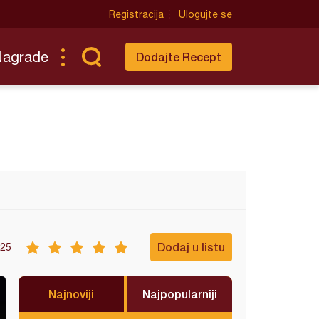
Registracija
Ulogujte se
Nagrade
Dodajte Recept
Dodaj u listu
25
Najnoviji
Najpopularniji