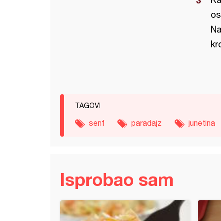
os
Na
kr
TAGOVI
senf
paradajz
junetina
Isprobao sam
 sa povrćem - izdašan i zdrav obrok