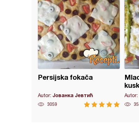
Persijska fokača
Mlad
kus
Јованка Јевтић
Autor:
Autor:
3059
35