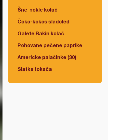
Šne-nokle kolač
Čoko-kokos sladoled
Galete Bakin kolač
Pohovane pečene paprike
Americke palačinke (30)
Slatka fokača