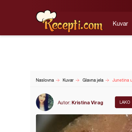
Kuvar
Naslovna
Kuvar
Glavna jela
Junetina 
Kristina Virag
Autor:
LAKO