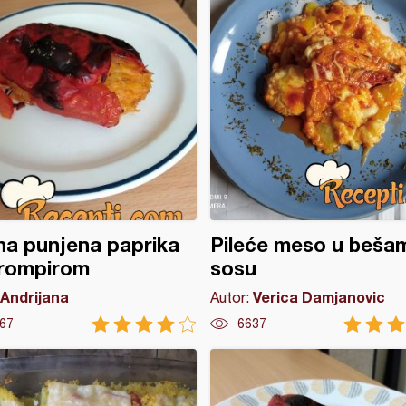
a punjena paprika
Pileće meso u beša
krompirom
sosu
Andrijana
Verica Damjanovic
Autor:
67
6637