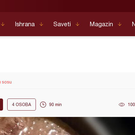
Ishrana
Saveti
Magazin
u sosu
4
OSOBA
90 min
100