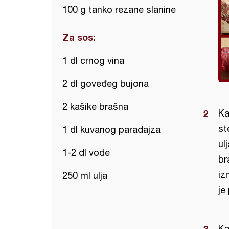
100 g tanko rezane slanine
Za sos:
1 dl crnog vina
2 dl goveđeg bujona
2 kašike brašna
Ka
st
1 dl kuvanog paradajza
ul
1-2 dl vode
br
iz
250 ml ulja
je
Ka