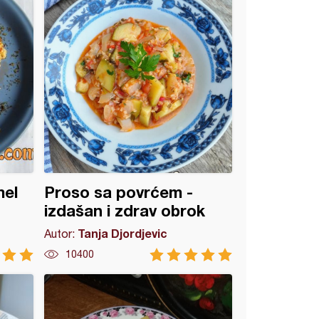
mel
Proso sa povrćem -
izdašan i zdrav obrok
Tanja Djordjevic
Autor:
10400