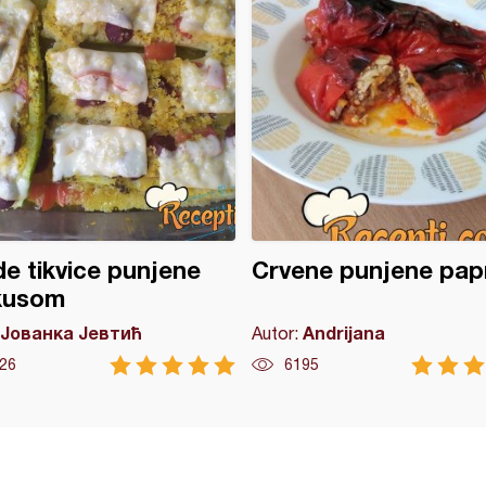
e tikvice punjene
Crvene punjene pap
kusom
Јованка Јевтић
Andrijana
Autor:
26
6195