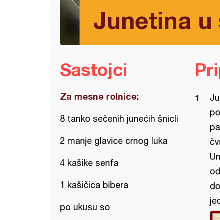
Junetina u
Sastojci
Pr
Za mesne rolnice:
Ju
po
8 tanko sečenih junećih šnicli
pa
2 manje glavice crnog luka
čv
Um
4 kašike senfa
od
1 kašičica bibera
do
je
po ukusu so