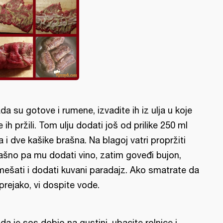
da su gotove i rumene, izvadite ih iz ulja u koje
e ih pržili. Tom ulju dodati još od prilike 250 ml
ja i dve kašike brašna. Na blagoj vatri propržiti
ašno pa mu dodati vino, zatim goveđi bujon,
mešati i dodati kuvani paradajz. Ako smatrate da
 prejako, vi dospite vode.
da je sos dobio na gustini, ubacite rolnice i