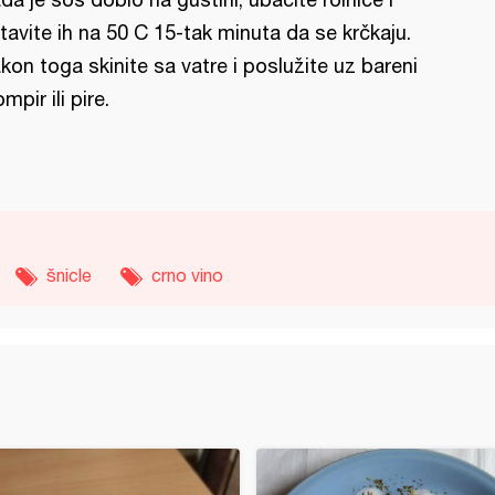
tavite ih na 50 C 15-tak minuta da se krčkaju.
kon toga skinite sa vatre i poslužite uz bareni
ompir ili pire.
šnicle
crno vino