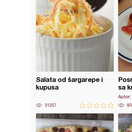
Salata od šargarepe i
Posn
kupusa
sa 
Autor:
31207
83
 saft