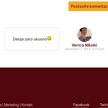
Postavite komentar
Deluje jako ukusno
Verica Nikolić
December 27, 2014, 10:15 pm
ja
|
Marketing
|
Kontakt
Facebook
Twitt