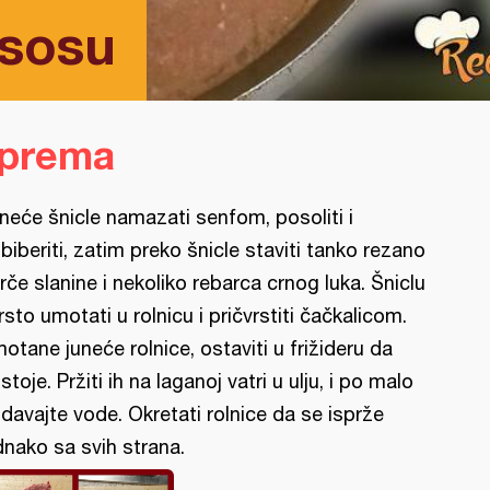
 sosu
iprema
neće šnicle namazati senfom, posoliti i
biberiti, zatim preko šnicle staviti tanko rezano
rče slanine i nekoliko rebarca crnog luka. Šniclu
rsto umotati u rolnicu i pričvrstiti čačkalicom.
otane juneće rolnice, ostaviti u frižideru da
stoje. Pržiti ih na laganoj vatri u ulju, i po malo
davajte vode. Okretati rolnice da se isprže
dnako sa svih strana.