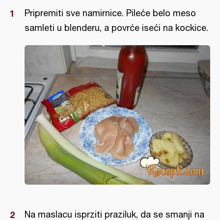
Pripremiti sve namirnice. Pileće belo meso
samleti u blenderu, a povrće iseći na kockice.
Na maslacu isprziti praziluk, da se smanji na