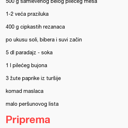
500 g samlevenog belog pilećeg mesa
1-2 veća praziluka
400 g cipkastih rezanaca
po ukusu soli, bibera i suvi začin
5 dl paradajz - soka
1 l pilećeg bujona
3 žute paprike iz turšije
komad maslaca
malo peršunovog lista
Priprema