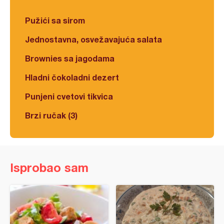
Pužići sa sirom
Jednostavna, osvežavajuća salata
Brownies sa jagodama
Hladni čokoladni dezert
Punjeni cvetovi tikvica
Brzi ručak (3)
Isprobao sam