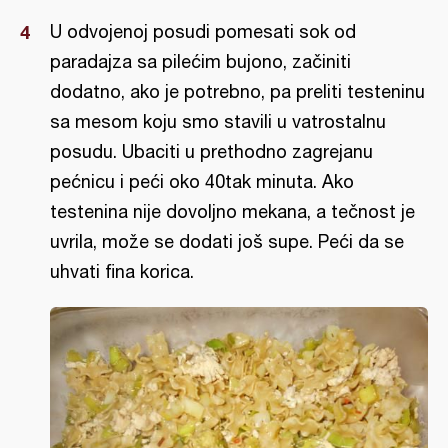
U odvojenoj posudi pomesati sok od
paradajza sa pilećim bujono, začiniti
dodatno, ako je potrebno, pa preliti testeninu
sa mesom koju smo stavili u vatrostalnu
posudu. Ubaciti u prethodno zagrejanu
pećnicu i peći oko 40tak minuta. Ako
testenina nije dovoljno mekana, a tečnost je
uvrila, može se dodati još supe. Peći da se
uhvati fina korica.