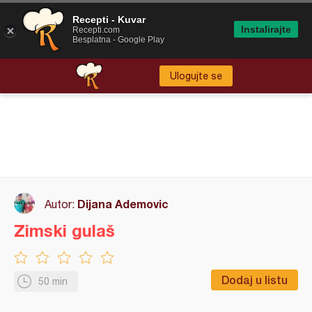
Recepti - Kuvar
Instalirajte
Recepti.com
Besplatna - Google Play
Ulogujte se
Dijana Ademovic
Autor:
Zimski gulaš
Dodaj u listu
50 min