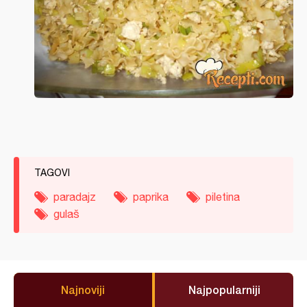
TAGOVI
paradajz
paprika
piletina
gulaš
Najnoviji
Najpopularniji