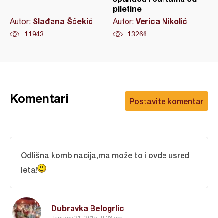
piletine
Slađana Šćekić
Verica Nikolić
Autor:
Autor:
11943
13266
Komentari
Postavite komentar
Odlišna kombinacija,ma može to i ovde usred
leta!
Dubravka Belogrlic
January 21, 2015, 9:23 am