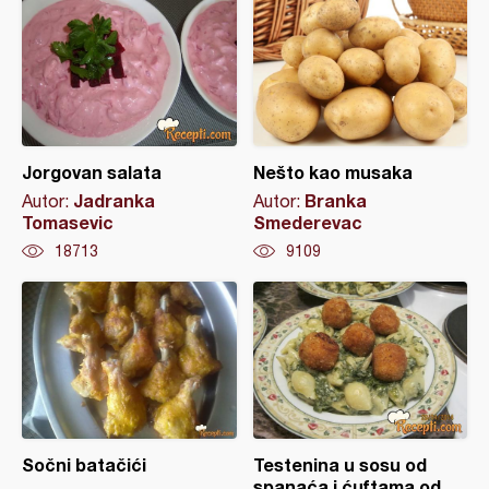
Jorgovan salata
Nešto kao musaka
Jadranka
Branka
Autor:
Autor:
Tomasevic
Smederevac
18713
9109
Sočni batačići
Testenina u sosu od
spanaća i ćuftama od