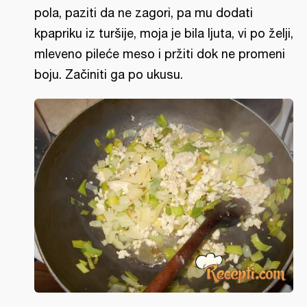
pola, paziti da ne zagori, pa mu dodati
kpapriku iz turšije, moja je bila ljuta, vi po želji,
mleveno pileće meso i pržiti dok ne promeni
boju. Začiniti ga po ukusu.