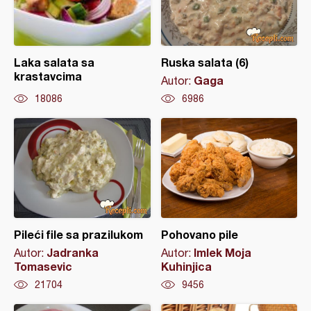
Laka salata sa
Ruska salata (6)
krastavcima
Gaga
Autor:
18086
6986
Pileći file sa prazilukom
Pohovano pile
Jadranka
Imlek Moja
Autor:
Autor:
Tomasevic
Kuhinjica
21704
9456