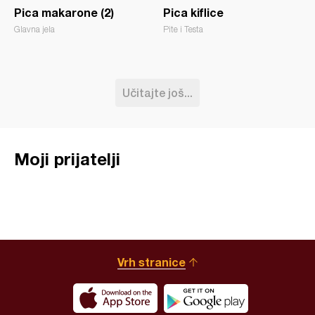
Pica makarone (2)
Pica kiflice
Glavna jela
Pite i Testa
Učitajte još...
Moji prijatelji
Vrh stranice