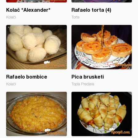
Kolač *Alexander*
Rafaelo torta (4)
Kolači
Torte
Rafaelo bombice
Pica brusketi
Kolači
Topla Predjela