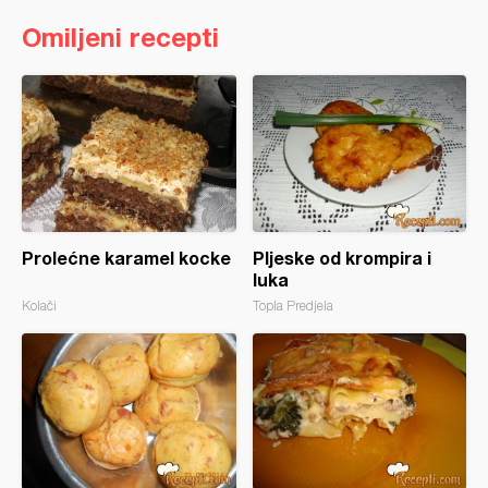
Omiljeni recepti
Prolećne karamel kocke
Pljeske od krompira i
luka
Kolači
Topla Predjela