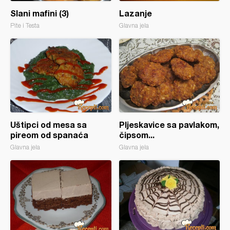
Slani mafini (3)
Lazanje
Pite i Testa
Glavna jela
Uštipci od mesa sa
Pljeskavice sa pavlakom,
pireom od spanaća
čipsom...
Glavna jela
Glavna jela