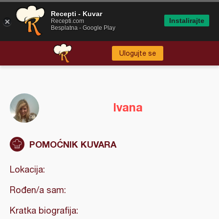
Recepti - Kuvar
Instalirajte
Recepti.com
Besplatna - Google Play
Ulogujte se
Ivana
POMOĆNIK KUVARA
Lokacija:
Rođen/a sam:
Kratka biografija: