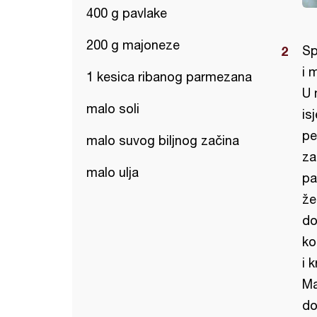
400 g pavlake
200 g majoneze
Sp
i 
1 kesica ribanog parmezana
U 
malo soli
is
pe
malo suvog biljnog začina
za
malo ulja
pa
že
do
ko
i 
Ma
do