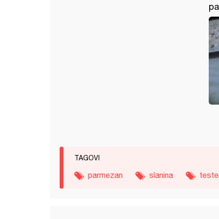
pa
TAGOVI
parmezan
slanina
teste