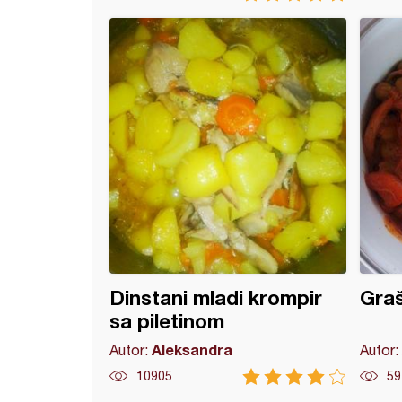
 na kineski način
Dinstani mladi krompir
Graš
sa piletinom
Aleksandra
Autor:
Autor:
10905
59