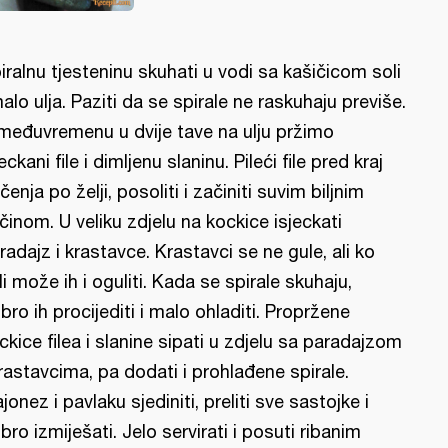
iralnu tjesteninu skuhati u vodi sa kašičicom soli
malo ulja. Paziti da se spirale ne raskuhaju previše.
međuvremenu u dvije tave na ulju pržimo
jeckani file i dimljenu slaninu. Pileći file pred kraj
čenja po želji, posoliti i začiniti suvim biljnim
činom. U veliku zdjelu na kockice isjeckati
radajz i krastavce. Krastavci se ne gule, ali ko
li može ih i oguliti. Kada se spirale skuhaju,
bro ih procijediti i malo ohladiti. Propržene
ckice filea i slanine sipati u zdjelu sa paradajzom
krastavcima, pa dodati i prohlađene spirale.
jonez i pavlaku sjediniti, preliti sve sastojke i
bro izmiješati. Jelo servirati i posuti ribanim