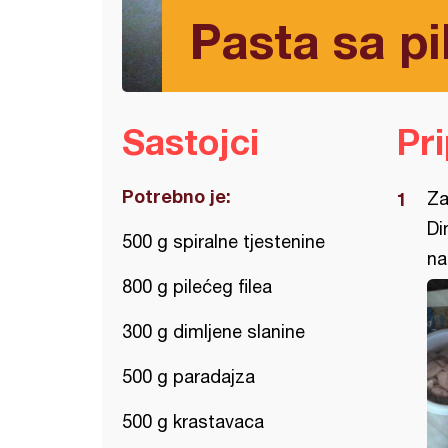
Pasta sa p
Sastojci
Pr
Potrebno je:
Za
Di
500 g spiralne tjestenine
na
800 g pilećeg filea
300 g dimljene slanine
500 g paradajza
500 g krastavaca