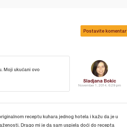
Postavite komentar
u. Moji ukućani ovo
Sladjana Bokic
November 1, 2014, 6:29 pm
 originalnom receptu kuhara jednog hotela i kažu da je u
raženosti. Drago mi je da sam uspjela doći do recepta