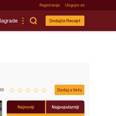
Registracija
Ulogujte se
Nagrade
Dodajte Recept
Dodaj u listu
05
Najnoviji
Najpopularniji