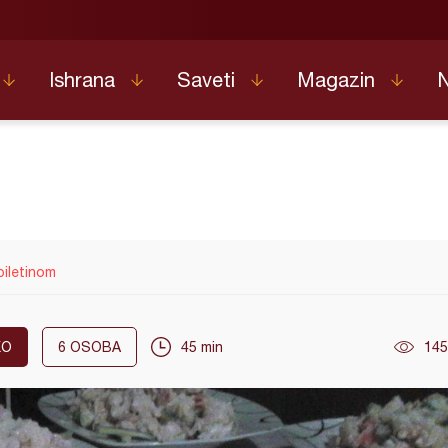
Ishrana
Saveti
Magazin
piletinom
KO
6
OSOBA
45 min
145