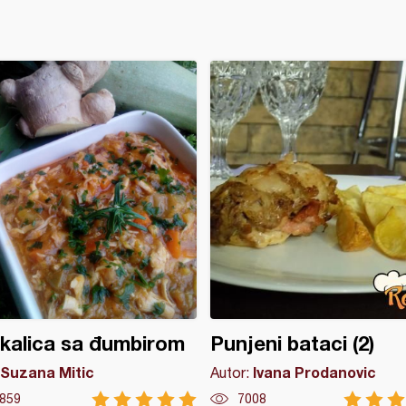
kalica sa đumbirom
Punjeni bataci (2)
Suzana Mitic
Ivana Prodanovic
Autor:
859
7008