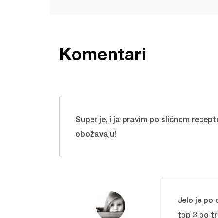
Komentari
Super je, i ja pravim po sličnom recept
obožavaju!
Jelo je po
top 3 po t