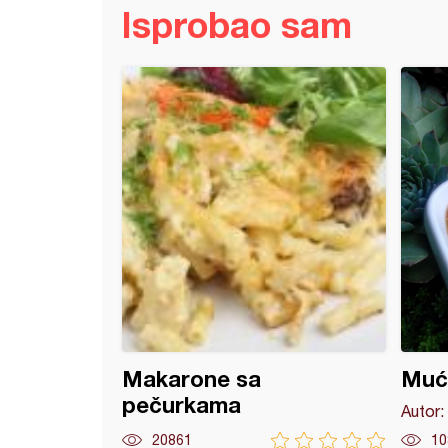
Isprobao sam
e kocke
Makarone sa
Muć
pečurkama
Autor:
20861
10