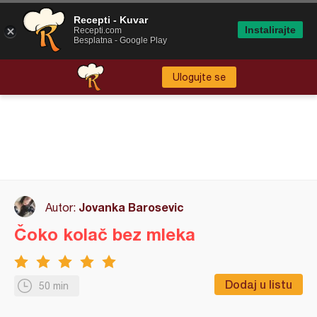
Recepti - Kuvar
Instalirajte
Recepti.com
Besplatna - Google Play
Ulogujte se
Jovanka Barosevic
Autor:
Čoko kolač bez mleka
Dodaj u listu
50 min