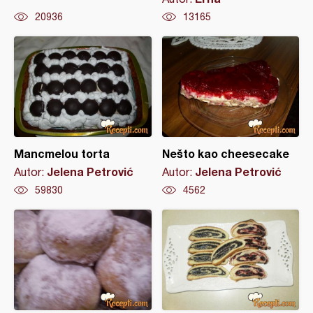
20936
13165
Mancmelou torta
Nešto kao cheesecake
Jelena Petrović
Jelena Petrović
Autor:
Autor:
59830
4562