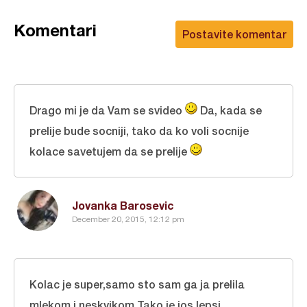
Komentari
Postavite komentar
Drago mi je da Vam se svideo
Da, kada se
prelije bude socniji, tako da ko voli socnije
kolace savetujem da se prelije
Jovanka Barosevic
December 20, 2015, 12:12 pm
Kolac je super,samo sto sam ga ja prelila
mlekom i neskvikom.Tako je jos lepsi.