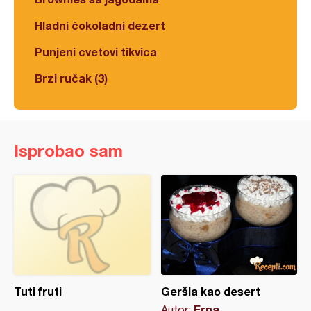
Hladni čokoladni dezert
Punjeni cvetovi tikvica
Brzi ručak (3)
Isprobao sam
Tuti fruti
Geršla kao desert
Erna
Autor: