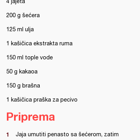
4 jajeta
200 g šećera
125 ml ulja
1 kašičica ekstrakta ruma
150 ml tople vode
50 g kakaoa
150 g brašna
1 kašičica praška za pecivo
Priprema
Jaja umutiti penasto sa šećerom, zatim