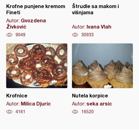
Krofne punjene kremom
Štrudle sa makom i
Fineti
višnjama
Gvozdena
Autor:
Živković
Ivana Vlah
Autor:
9049
30933
Krofnice
Nutela korpice
Milica Djuric
seka arsic
Autor:
Autor:
4161
16520