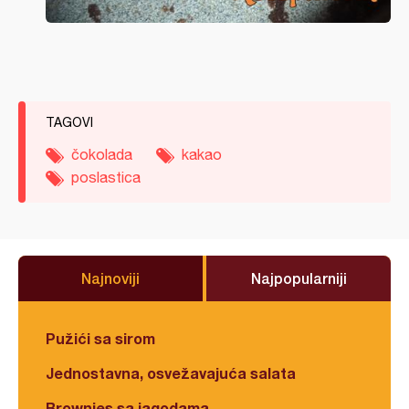
TAGOVI
čokolada
kakao
poslastica
Najnoviji
Najpopularniji
Pužići sa sirom
Jednostavna, osvežavajuća salata
Brownies sa jagodama