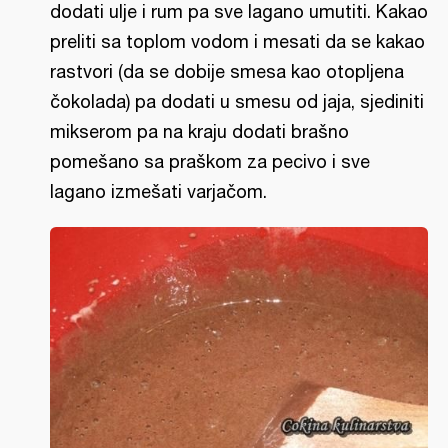
dodati ulje i rum pa sve lagano umutiti. Kakao
preliti sa toplom vodom i mesati da se kakao
rastvori (da se dobije smesa kao otopljena
čokolada) pa dodati u smesu od jaja, sjediniti
mikserom pa na kraju dodati brašno
pomešano sa praškom za pecivo i sve
lagano izmešati varjačom.