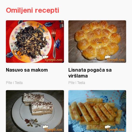
Omiljeni recepti
Nasuvo sa makom
Lisnata pogača sa
viršlama
Pite i Testa
Pite i Testa