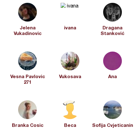
Jelena
ivana
Dragana
Vukadinovic
Stanković
Vesna Pavlovic
Vukosava
Ana
271
Branka Cosic
Beca
Sofija Cvjeticanin