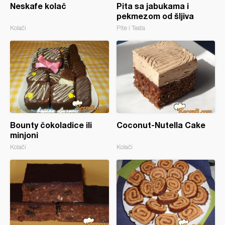
Neskafe kolač
Pita sa jabukama i
pekmezom od šljiva
Kolači
Pite i Testa
Bounty čokoladice ili
Coconut-Nutella Cake
minjoni
Kolači
Kolači