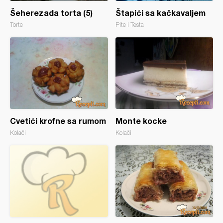
Šeherezada torta (5)
Štapići sa kačkavaljem
Torte
Pite i Testa
Cvetići krofne sa rumom
Monte kocke
Kolači
Kolači