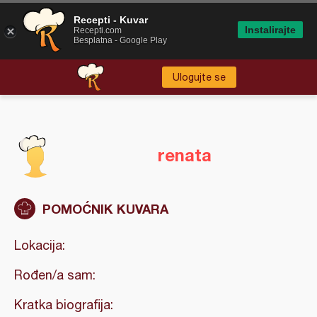
Recepti - Kuvar
Instalirajte
Recepti.com
Besplatna - Google Play
Ulogujte se
renata
POMOĆNIK KUVARA
Lokacija:
Rođen/a sam:
Kratka biografija: