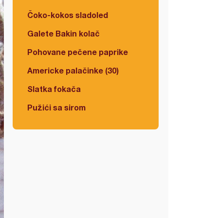
Čoko-kokos sladoled
Galete Bakin kolač
Pohovane pečene paprike
Americke palačinke (30)
Slatka fokača
Pužići sa sirom