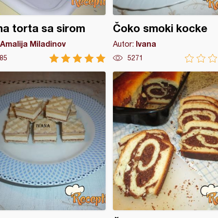
a torta sa sirom
Čoko smoki kocke
Amalija Miladinov
Ivana
Autor:
85
5271