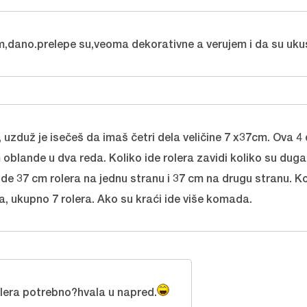
m,dano.prelepe su,veoma dekorativne a verujem i da su uku
uzduž je isečeš da imaš četri dela veličine 7 x37cm. Ova 4 d
blande u dva reda. Koliko ide rolera zavidi koliko su dugač
e 37 cm rolera na jednu stranu i 37 cm na drugu stranu. Kod
a, ukupno 7 rolera. Ako su kraći ide više komada.
rolera potrebno?hvala u napred.