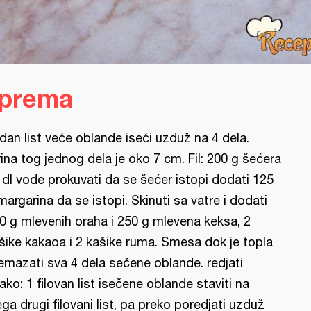
iprema
dan list veće oblande iseći uzduž na 4 dela.
rina tog jednog dela je oko 7 cm. Fil: 200 g šećera
1 dl vode prokuvati da se šećer istopi dodati 125
margarina da se istopi. Skinuti sa vatre i dodati
0 g mlevenih oraha i 250 g mlevena keksa, 2
šike kakaoa i 2 kašike ruma. Smesa dok je topla
emazati sva 4 dela sečene oblande. redjati
ako: 1 filovan list isečene oblande staviti na
ega drugi filovani list, pa preko poredjati uzduž