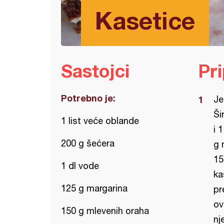
Kasetice
Sastojci
Pr
Potrebno je:
Je
Ši
1 list veće oblande
i 
200 g šećera
g 
15
1 dl vode
ka
125 g margarina
pr
ov
150 g mlevenih oraha
nj