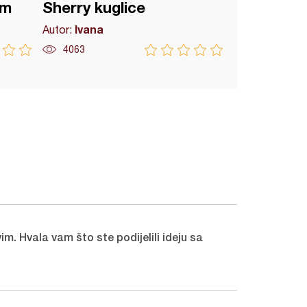
om
Sherry kuglice
Ivana
Autor:
4063
Post
m. Hvala vam što ste podijelili ideju sa
Sandr
May 8, 