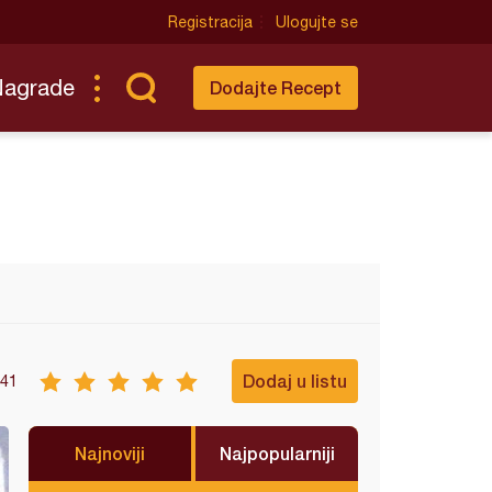
Registracija
Ulogujte se
Nagrade
Dodajte Recept
Dodaj u listu
41
Najnoviji
Najpopularniji