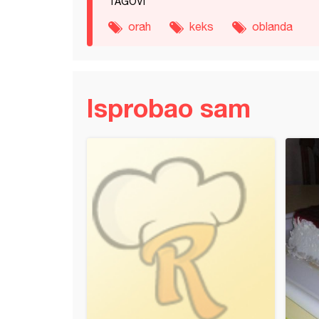
TAGOVI
orah
keks
oblanda
Isprobao sam
a piramida