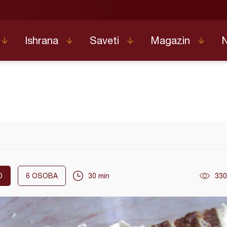
Ishrana
Saveti
Magazin
O
6
OSOBA
30 min
330