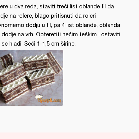
lere u dva reda, staviti treći list oblande fil da
dje na rolere, blago pritisnuti da roleri
vnomerno dodju u fil, pa 4 list oblande, oblanda
 dodje na vrh. Opteretiti nečim teškim i ostaviti
 se hladi. Seći 1-1,5 cm širine.