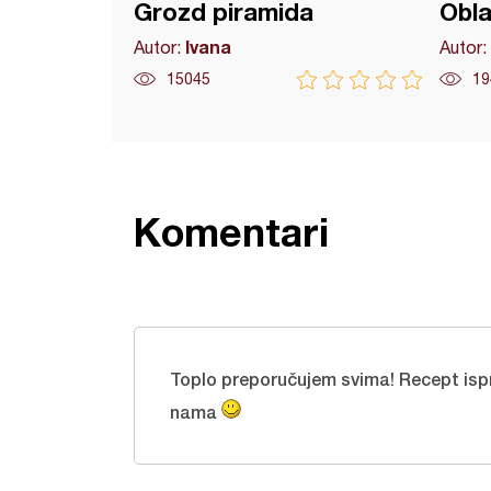
Grozd piramida
Obla
Ivana
Autor:
Autor:
15045
19
Komentari
Toplo preporučujem svima! Recept ispro
nama