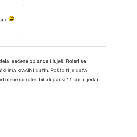
sne.
ela isečene oblande filuješ. Roleri se
ki ima kraćih i dužih. Pošto ti je duža
 mene su roleri bili dugački 11 cm, u jedan
Dana
December 1