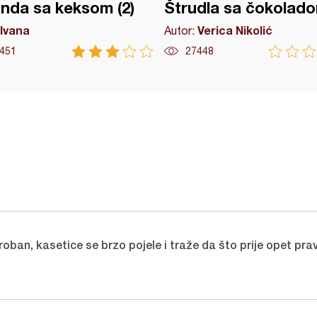
nda sa keksom (2)
Štrudla sa čokolad
Ivana
Verica Nikolić
Autor:
451
27448
ban, kasetice se brzo pojele i traže da što prije opet pravi