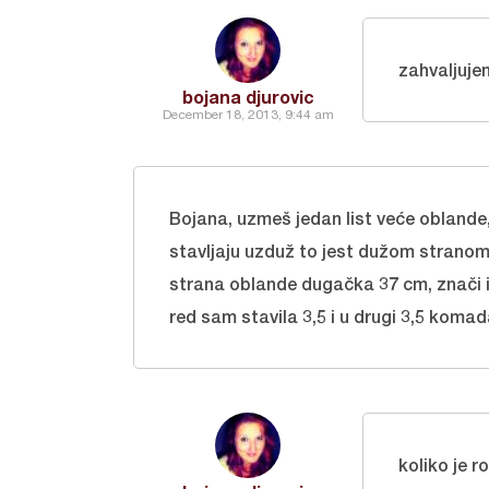
zahvaljuje
bojana djurovic
December 18, 2013, 9:44 am
Bojana, uzmeš jedan list veće oblande, 
stavljaju uzduž to jest dužom stranom o
strana oblande dugačka 37 cm, znači id
red sam stavila 3,5 i u drugi 3,5 komad
koliko je 