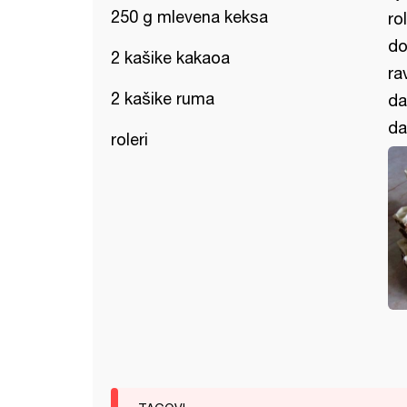
250 g mlevena keksa
ro
do
2 kašike kakaoa
ra
2 kašike ruma
da
da
roleri