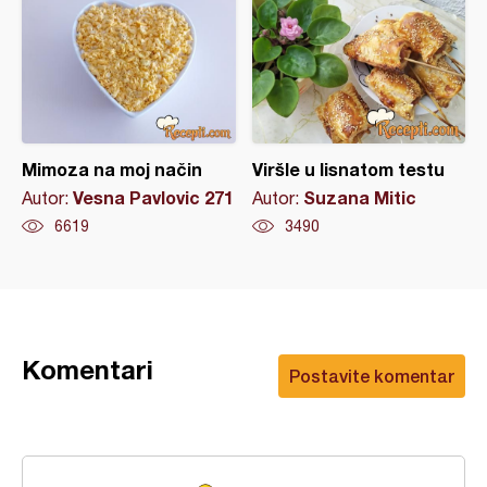
Mimoza na moj način
Viršle u lisnatom testu
Vesna Pavlovic 271
Suzana Mitic
Autor:
Autor:
6619
3490
Komentari
Postavite komentar