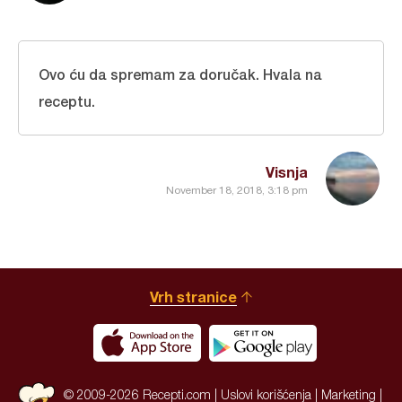
Ovo ću da spremam za doručak. Hvala na
receptu.
Visnja
November 18, 2018, 3:18 pm
Vrh stranice
© 2009-2026 Recepti.com |
Uslovi korišćenja
|
Marketing
|