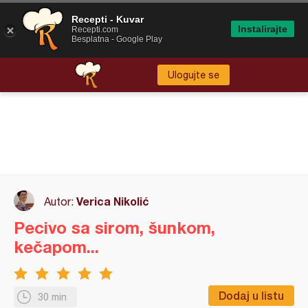
Recepti - Kuvar
Instalirajte
Recepti.com
Besplatna - Google Play
Ulogujte se
Verica Nikolić
Autor:
Pecivo sa sirom, šunkom,
kečapom...
Dodaj u listu
30 min