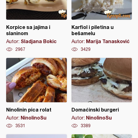
Korpice sa jajima i
Karfiol i piletina u
slaninom
bešamelu
Sladjana Bokic
Marija Tanasković
Autor:
Autor:
2967
3429
Ninolinin pica rolat
Domaćinski burgeri
NinolinoSu
NinolinoSu
Autor:
Autor:
3531
3389