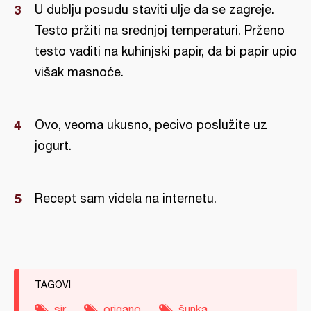
U dublju posudu staviti ulje da se zagreje.
Testo pržiti na srednjoj temperaturi. Prženo
testo vaditi na kuhinjski papir, da bi papir upio
višak masnoće.
Ovo, veoma ukusno, pecivo poslužite uz
jogurt.
Recept sam videla na internetu.
TAGOVI
sir
origano
šunka