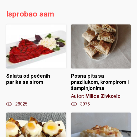
Isprobao sam
Salata od pečenih
Posna pita sa
parika sa sirom
prazilukom, krompirom i
šampinjonima
Milica Zivkovic
Autor:
28025
3976