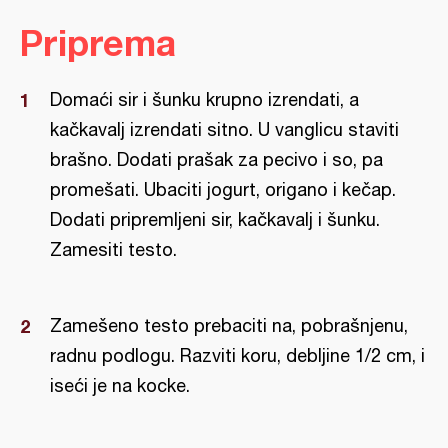
Priprema
Domaći sir i šunku krupno izrendati, a
kačkavalj izrendati sitno. U vanglicu staviti
brašno. Dodati prašak za pecivo i so, pa
promešati. Ubaciti jogurt, origano i kečap.
Dodati pripremljeni sir, kačkavalj i šunku.
Zamesiti testo.
Zamešeno testo prebaciti na, pobrašnjenu,
radnu podlogu. Razviti koru, debljine 1/2 cm, i
iseći je na kocke.