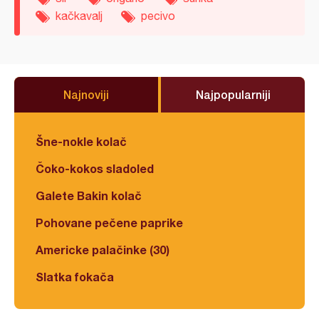
kačkavalj
pecivo
Najnoviji
Najpopularniji
Šne-nokle kolač
Čoko-kokos sladoled
Galete Bakin kolač
Pohovane pečene paprike
Americke palačinke (30)
Slatka fokača