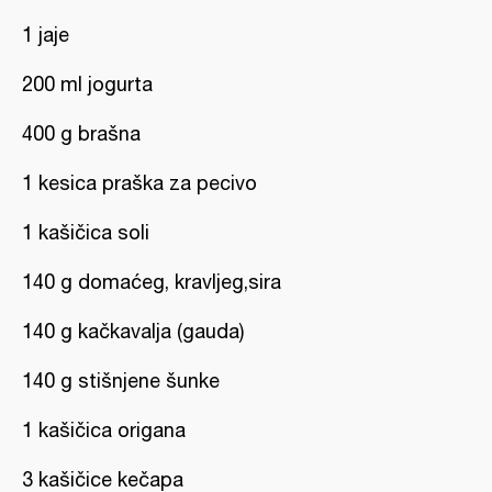
1 jaje
200 ml jogurta
400 g brašna
1 kesica praška za pecivo
1 kašičica soli
140 g domaćeg, kravljeg,sira
140 g kačkavalja (gauda)
140 g stišnjene šunke
1 kašičica origana
3 kašičice kečapa