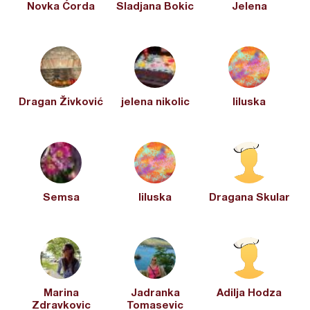
Novka Ćorda
Sladjana Bokic
Jelena
Dragan Živković
jelena nikolic
liluska
Semsa
liluska
Dragana Skular
Marina
Jadranka
Adilja Hodza
Zdravkovic
Tomasevic