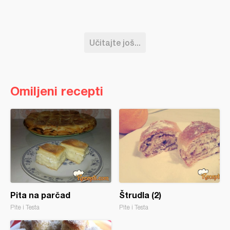
Učitajte još...
Omiljeni recepti
Pita na parčad
Štrudla (2)
Pite i Testa
Pite i Testa