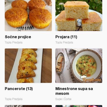
Sočne projice
Projara (11)
Topla Predjela
Topla Predjela
Pancerote (13)
Minestrone supa sa
mesom
Topla Predjela
Supe i Čorbe