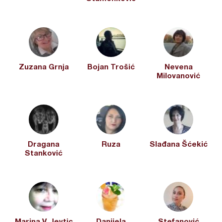
Zuzana Grnja
Bojan Trošić
Nevena
Milovanović
Dragana
Ruza
Slađana Šćekić
Stanković
Marina V. Jevtic
Danijela
Stefanović