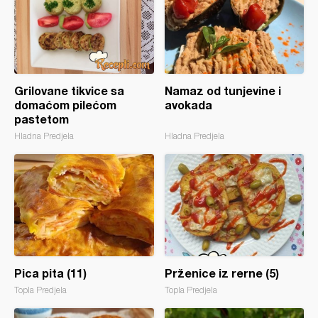
Grilovane tikvice sa
Namaz od tunjevine i
domaćom pilećom
avokada
pastetom
Hladna Predjela
Hladna Predjela
Pica pita (11)
Prženice iz rerne (5)
Topla Predjela
Topla Predjela