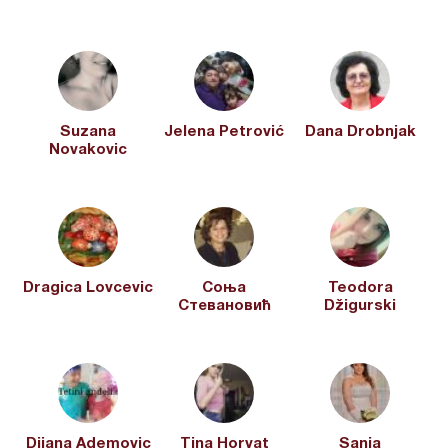
Suzana
Jelena Petrović
Dana Drobnjak
Novakovic
Dragica Lovcevic
Соња
Teodora
Стевановић
Džigurski
Dijana Ademovic
Tina Horvat
Sanja