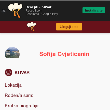
Recepti - Kuvar
Instalirajte
Recepti.com
Besplatna - Google Play
Ulogujte se
Sofija Cvjeticanin
KUVAR
Lokacija:
Rođen/a sam:
Kratka biografija: