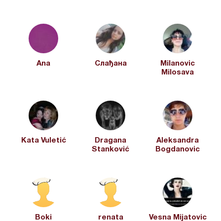
Ana
Cлађана
Milanovic
Milosava
Kata Vuletić
Dragana
Aleksandra
Stanković
Bogdanovic
Boki
renata
Vesna Mijatovic