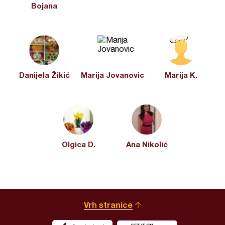
Bojana
Danijela Žikić
Marija Jovanovic
Marija K.
Olgica D.
Ana Nikolić
Vrh stranice