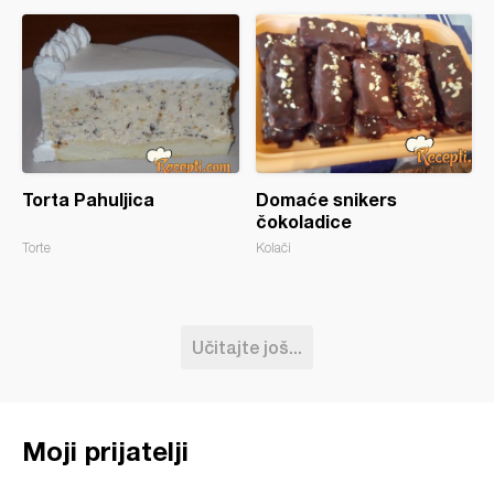
Torta Pahuljica
Domaće snikers
čokoladice
Torte
Kolači
Učitajte još...
Moji prijatelji