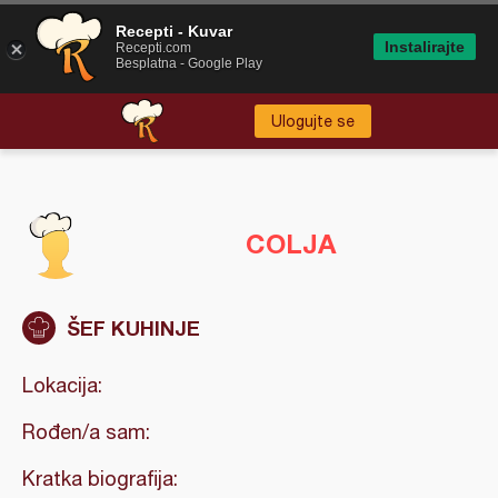
Recepti - Kuvar
Instalirajte
Recepti.com
Besplatna - Google Play
Ulogujte se
COLJA
ŠEF KUHINJE
Lokacija:
Rođen/a sam:
Kratka biografija: