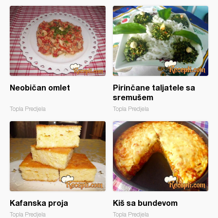
Neobičan omlet
Pirinčane taljatele sa
sremušem
Topla Predjela
Topla Predjela
Kafanska proja
Kiš sa bundevom
Topla Predjela
Topla Predjela