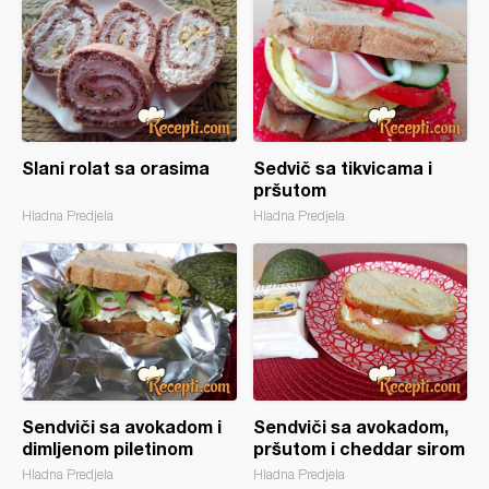
Slani rolat sa orasima
Sedvič sa tikvicama i
pršutom
Hladna Predjela
Hladna Predjela
Sendviči sa avokadom i
Sendviči sa avokadom,
dimljenom piletinom
pršutom i cheddar sirom
Hladna Predjela
Hladna Predjela