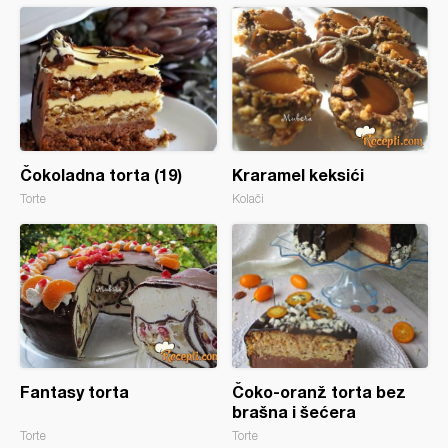
Čokoladna torta (19)
Kraramel keksići
Torte
Kolači
Fantasy torta
Čoko-oranž torta bez
brašna i šećera
Torte
Torte