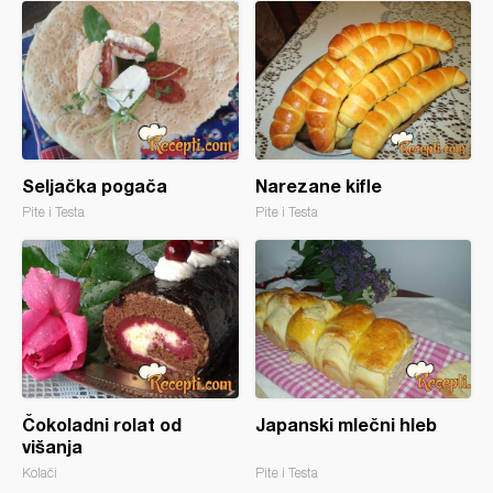
Seljačka pogača
Narezane kifle
Pite i Testa
Pite i Testa
Čokoladni rolat od
Japanski mlečni hleb
višanja
Kolači
Pite i Testa