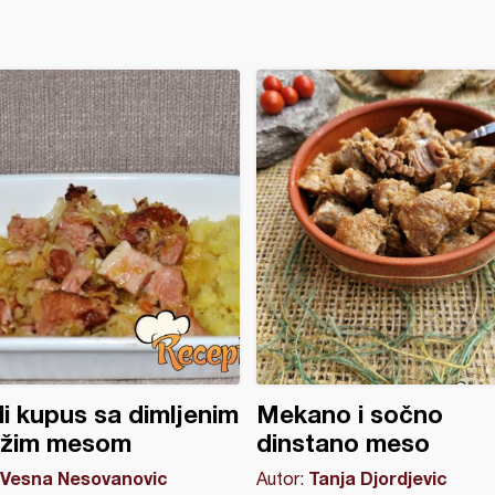
li kupus sa dimljenim
Mekano i sočno
vežim mesom
dinstano meso
Vesna Nesovanovic
Tanja Djordjevic
Autor: