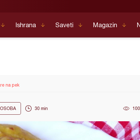
Ishrana
Saveti
Magazin
are na pek
OSOBA
30 min
100