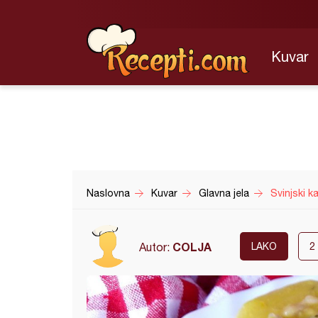
Kuvar
Naslovna
Kuvar
Glavna jela
Svinjski k
COLJA
Autor:
LAKO
2