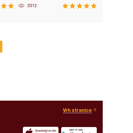
3312
Vrh stranice