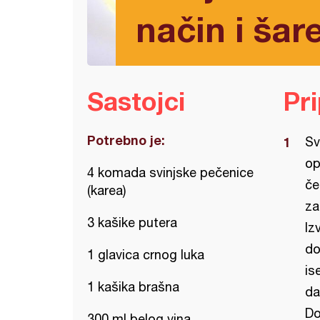
način i šar
Sastojci
Pr
Potrebno je:
Sv
op
4 komada svinjske pečenice
če
(karea)
za
3 kašike putera
Iz
do
1 glavica crnog luka
is
1 kašika brašna
da
Do
300 ml belog vina