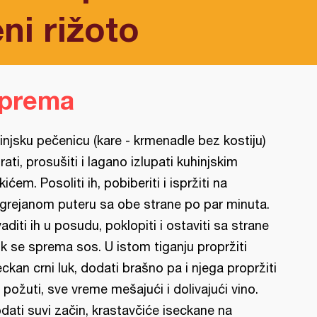
eni rižoto
iprema
injsku pečenicu (kare - krmenadle bez kostiju)
rati, prosušiti i lagano izlupati kuhinjskim
kićem. Posoliti ih, pobiberiti i ispržiti na
grejanom puteru sa obe strane po par minuta.
vaditi ih u posudu, poklopiti i ostaviti sa strane
k se sprema sos. U istom tiganju propržiti
eckan crni luk, dodati brašno pa i njega propržiti
 požuti, sve vreme mešajući i dolivajući vino.
dati suvi začin, krastavčiće iseckane na