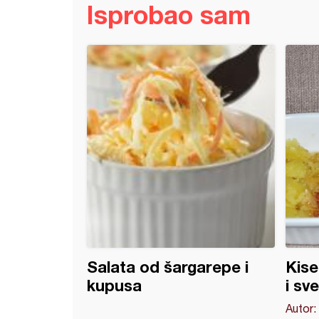
Isprobao sam
ir paprikaš (9)
Salata od šargarepe i
Kise
kupusa
i s
Autor: