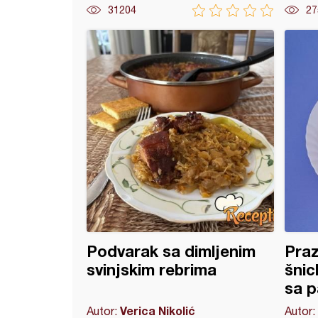
31204
27
ske šnicle u natur sosu
Podvarak sa dimljenim
Praz
svinjskim rebrima
šnic
sa 
Verica Nikolić
Autor:
Autor: