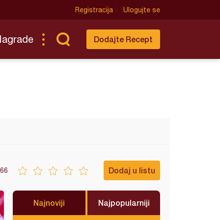
Registracija
Ulogujte se
Nagrade
Dodajte Recept
Dodaj u listu
66
Najnoviji
Najpopularniji