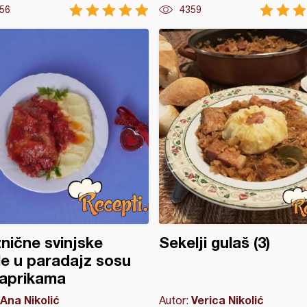
56
4359
nične svinjske
Sekelji gulaš (3)
le u paradajz sosu
paprikama
Ana Nikolić
Verica Nikolić
Autor: