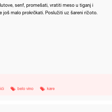
lutove, senf, promešati, vratiti meso u tiganj i
e još malo prokrčkati. Poslužiti uz šareni rižoto.
ići
belo vino
kare