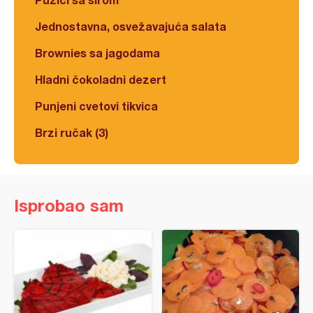
Jednostavna, osvežavajuća salata
Brownies sa jagodama
Hladni čokoladni dezert
Punjeni cvetovi tikvica
Brzi ručak (3)
Isprobao sam