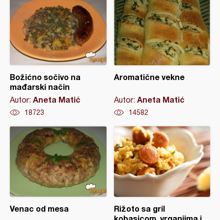
Božićno sočivo na
Aromatične vekne
mađarski način
Aneta Matić
Aneta Matić
Autor:
Autor:
18723
14582
Venac od mesa
Rižoto sa gril
kobasicom, vrganjima i