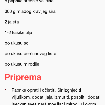
5 paprika srednje veličine
300 g mladog kravljeg sira
2 jajeta
1-2 kašike ulja
po ukusu soli
po ukusu peršunovog lista
po ukusu mirođije
Priprema
Paprike oprati i očistiti. Sir izgnječiti
viljuškom, dodati jaja, izmutiti, posoliti, dodati
iseckan svež peršunov list i mirođiju i ovom