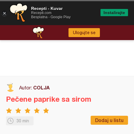
Recepti - Kuvar
Instalirajte
Recepti.com
Besplatna - Google Play
Ulogujte se
COLJA
Autor:
Pečene paprike sa sirom
Dodaj u listu
30 min