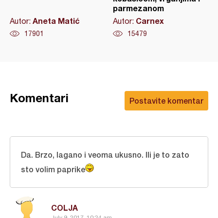
parmezanom
Aneta Matić
Carnex
Autor:
Autor:
17901
15479
Komentari
Postavite komentar
Da. Brzo, lagano i veoma ukusno. Ili je to zato
sto volim paprike
COLJA
July 9, 2017, 10:24 am