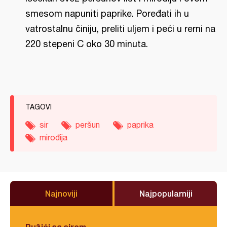
smesom napuniti paprike. Poređati ih u
vatrostalnu činiju, preliti uljem i peći u rerni na
220 stepeni C oko 30 minuta.
TAGOVI
sir
peršun
paprika
mirođija
Najnoviji
Najpopularniji
Pužići sa sirom