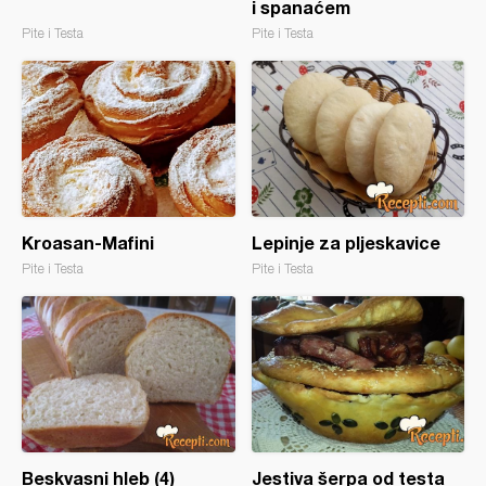
i spanaćem
Pite i Testa
Pite i Testa
Kroasan-Mafini
Lepinje za pljeskavice
Pite i Testa
Pite i Testa
Beskvasni hleb (4)
Jestiva šerpa od testa