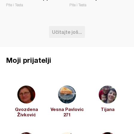
Pite i Testa
Pite i Testa
Učitajte još...
Moji prijatelji
Gvozdena
Vesna Pavlovic
Tijana
Živković
271