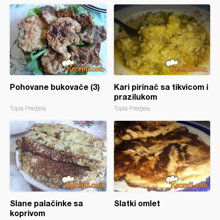
Pohovane bukovače (3)
Kari pirinač sa tikvicom i
prazilukom
Topla Predjela
Topla Predjela
Slane palačinke sa
Slatki omlet
koprivom