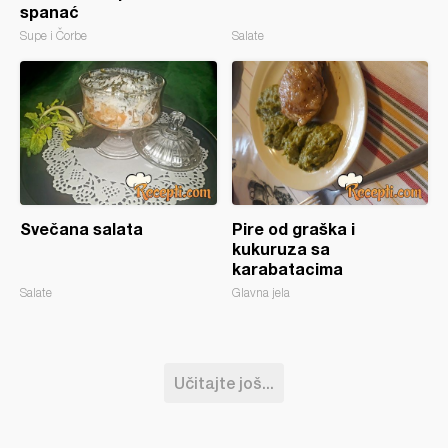
spanać
Supe i Čorbe
Salate
Svečana salata
Pire od graška i
kukuruza sa
karabatacima
Salate
Glavna jela
Učitajte još...