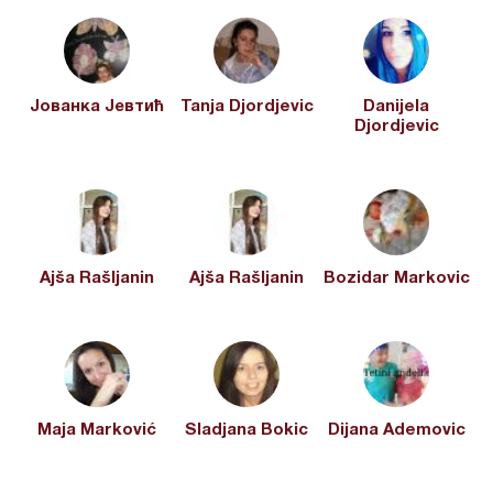
Јованка Јевтић
Tanja Djordjevic
Danijela
Djordjevic
Ajša Rašljanin
Ajša Rašljanin
Bozidar Markovic
Maja Marković
Sladjana Bokic
Dijana Ademovic