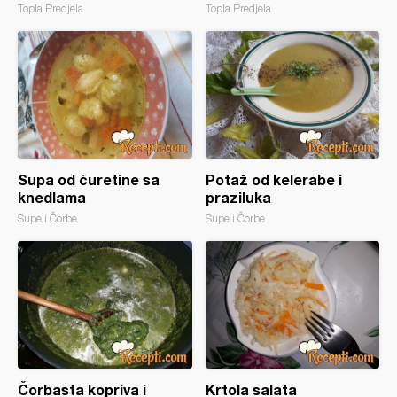
Topla Predjela
Topla Predjela
Supa od ćuretine sa
Potaž od kelerabe i
knedlama
praziluka
Supe i Čorbe
Supe i Čorbe
Čorbasta kopriva i
Krtola salata