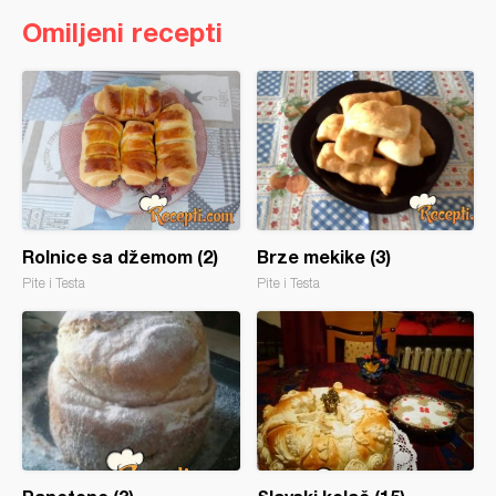
Omiljeni recepti
Rolnice sa džemom (2)
Brze mekike (3)
Pite i Testa
Pite i Testa