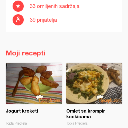
33 omiljenih sadržaja
39 prijatelja
Moji recepti
Jogurt kroketi
Omlet sa krompir
kockicama
Topla Predjela
Topla Predjela