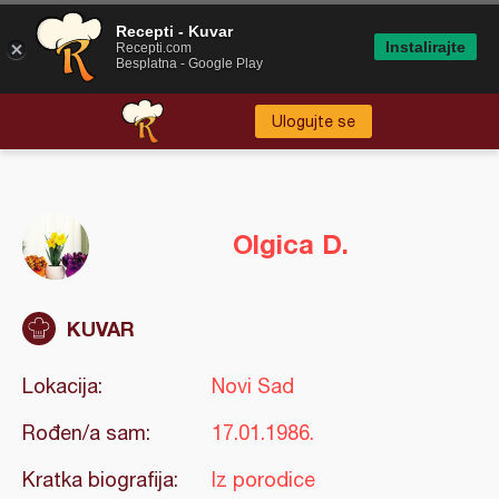
Recepti - Kuvar
Instalirajte
Recepti.com
Besplatna - Google Play
Ulogujte se
Olgica D.
KUVAR
Lokacija:
Novi Sad
Rođen/a sam:
17.01.1986.
Kratka biografija:
Iz porodice