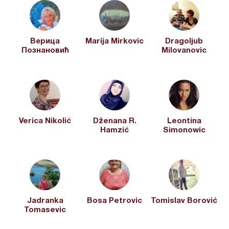
Верица
Marija Mirkovic
Dragoljub
Познановић
Milovanovic
Verica Nikolić
Dženana R.
Leontina
Hamzić
Simonowic
Jadranka
Bosa Petrovic
Tomislav Borović
Tomasevic