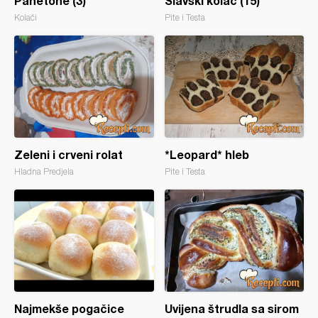
Panetone (3)
Slavski kolač (15)
Kolači
Pite i Testa
Zeleni i crveni rolat
*Leopard* hleb
Hladna Predjela
Pite i Testa
Najmekše pogačice
Uvijena štrudla sa sirom