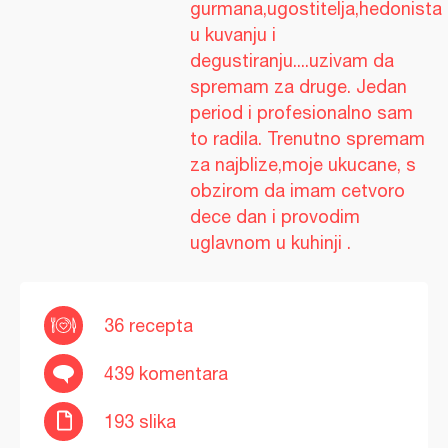
gurmana,ugostitelja,hedonista
u kuvanju i
degustiranju....uzivam da
spremam za druge. Jedan
period i profesionalno sam
to radila. Trenutno spremam
za najblize,moje ukucane, s
obzirom da imam cetvoro
dece dan i provodim
uglavnom u kuhinji .
36 recepta
439 komentara
193 slika