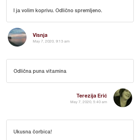
I ja volim koprivu. Odlično spremljeno.
Visnja
May 7, 2020, 9:13 am
Odlična puna vitamina
Terezija Erić
May 7, 2020, 5:40 am
Ukusna čorbica!