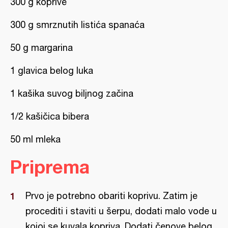
300 g koprive
300 g smrznutih listića spanaća
50 g margarina
1 glavica belog luka
1 kašika suvog biljnog začina
1/2 kašičica bibera
50 ml mleka
Priprema
Prvo je potrebno obariti koprivu. Zatim je
procediti i staviti u šerpu, dodati malo vode u
kojoj se kuvala kopriva. Dodati čenove belog