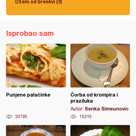
Džem od breskvi (3)
Isprobao sam
Punjene palačinke
Čorba od krompira i
praziluka
Senka Simeunovic
Autor:
33795
15215