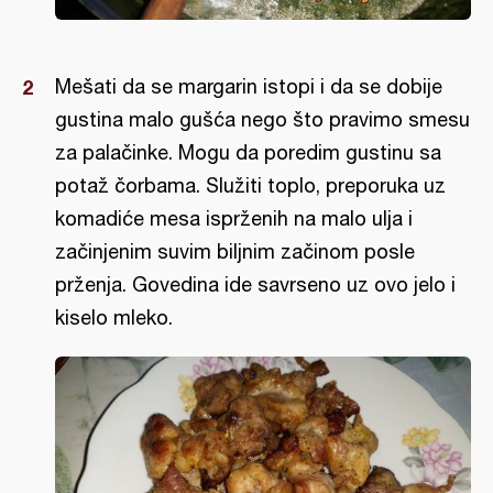
Mešati da se margarin istopi i da se dobije
gustina malo gušća nego što pravimo smesu
za palačinke. Mogu da poredim gustinu sa
potaž čorbama. Služiti toplo, preporuka uz
komadiće mesa isprženih na malo ulja i
začinjenim suvim biljnim začinom posle
prženja. Govedina ide savrseno uz ovo jelo i
kiselo mleko.