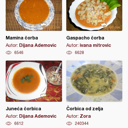
Mamina čorba
Gaspacho čorba
Dijana Ademovic
ivana mitrovic
Autor:
Autor:
6546
6628
Juneća čorbica
Čorbica od zelja
Dijana Ademovic
Zora
Autor:
Autor:
6612
240344