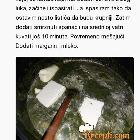
luka, začine i ispasirati. Ja ispasiram tako da
ostavim nesto listića da budu krupniji. Zatim
dodati smrznuti spanać i na srednjoj vatri
kuvati još 10 minuta. Povremeno mešajući.
Dodati margarin i mleko.