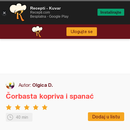
Recepti - Kuvar
Instalirajte
Recepti.com
Besplatna - Google Play
Ulogujte se
Olgica D.
Autor:
Čorbasta kopriva i spanać
Dodaj u listu
40 min