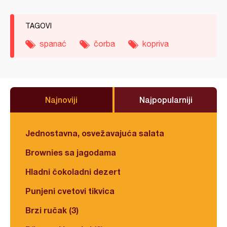
TAGOVI
spanać
čorba
kopriva
Najnoviji
Najpopularniji
Jednostavna, osvežavajuća salata
Brownies sa jagodama
Hladni čokoladni dezert
Punjeni cvetovi tikvica
Brzi ručak (3)