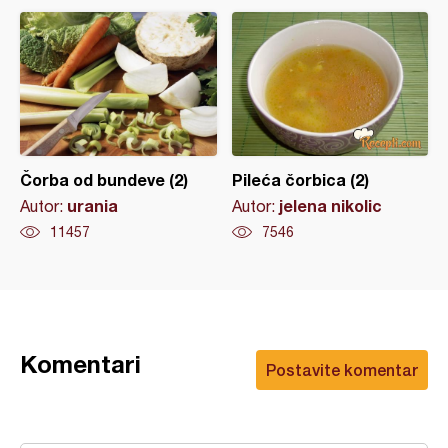
Čorba od bundeve (2)
Pileća čorbica (2)
urania
jelena nikolic
Autor:
Autor:
11457
7546
Komentari
Postavite komentar