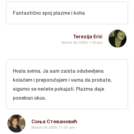
Fantastično spoj plazme i koha
Terezija Erić
March 30, 2020, 1:43 pm
Hvala svima. Ja sam zaista oduševljena
kolačem i preporučujem i vama da probate,
sigurno se nećete pokajati. Plazma daje
poseban ukus.
Соња Стевановић
March 29, 2020, 11:31 pm