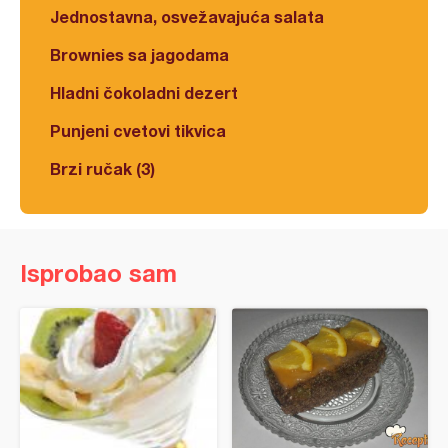
Jednostavna, osvežavajuća salata
Brownies sa jagodama
Hladni čokoladni dezert
Punjeni cvetovi tikvica
Brzi ručak (3)
Isprobao sam