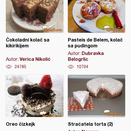
Čokoladni kolač sa
Pasteis de Belem, kolač
kikirikijem
sa pudingom
Dubravka
Autor:
Verica Nikolić
Belogrlic
Autor:
24785
10704
Oreo čizkejk
Straćatela torta (2)