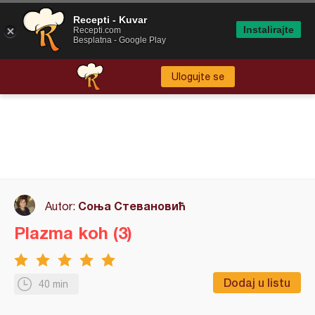
Recepti - Kuvar
Instalirajte
Recepti.com
Besplatna - Google Play
Ulogujte se
Соња Стевановић
Autor:
Plazma koh (3)
Dodaj u listu
40 min