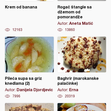
Krem od banana
Rogač štangle sa
džemom od
pomorandže
Aneta Matić
Autor:
12163
13860
Pileća supa sa griz
Baghrir (marokanske
knedlama (2)
palačinke)
Danijela Djordjevic
Erna
Autor:
Autor:
7996
20319