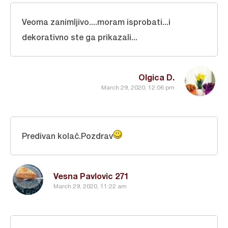
Veoma zanimljivo....moram isprobati...i
dekorativno ste ga prikazali...
Olgica D.
March 29, 2020, 12:06 pm
Predivan kolač.Pozdrav
Vesna Pavlovic 271
March 29, 2020, 11:22 am