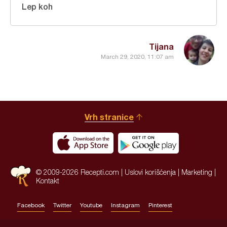
Lep koh
Tijana
March 29, 2020, 11:07 am
Vrh stranice
© 2009-2026 Recepti.com |
Uslovi korišćenja
|
Marketing
|
Kontakt
Facebook
Twitter
Youtube
Instagram
Pinterest
Site by:
HALO