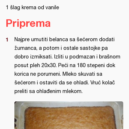
1 šlag krema od vanile
Priprema
Najpre umutiti belanca sa šećerom dodati
žumanca, a potom i ostale sastojke pa
dobro izmiksati. Izliti u podmazan i brašnom
posut pleh 20x30. Peći na 180 stepeni dok
korica ne porumeni. Mleko skuvati sa
šećerom i ostaviti da se ohladi. Vruć kolač
preliti sa ohlađenim mlekom.