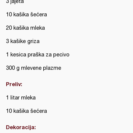
3 jajeta
10 kašika šećera
20 kašika mleka
3 kašike griza
1 kesica praška za pecivo
300 g mlevene plazme
Preliv:
1 litar mleka
10 kašika šećera
Dekoracija: