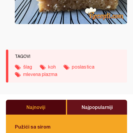
TAGOVI
šlag
koh
poslastica
mlevena plazma
Najnoviji
Najpopularniji
Pužići sa sirom