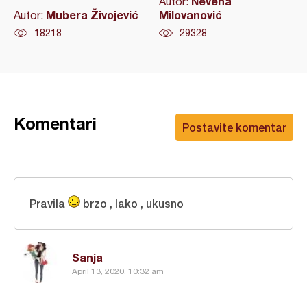
Nevena
Autor:
Mubera Živojević
Milovanović
Autor:
18218
29328
Komentari
Postavite komentar
Pravila
brzo , lako , ukusno
Sanja
April 13, 2020, 10:32 am