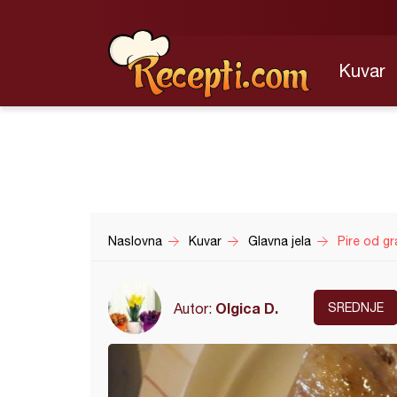
Kuvar
Naslovna
Kuvar
Glavna jela
Pire od gr
Olgica D.
Autor:
SREDNJE