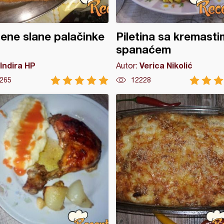
ene slane palačinke
Piletina sa kremasti
spanaćem
Indira HP
Verica Nikolić
Autor:
265
12228