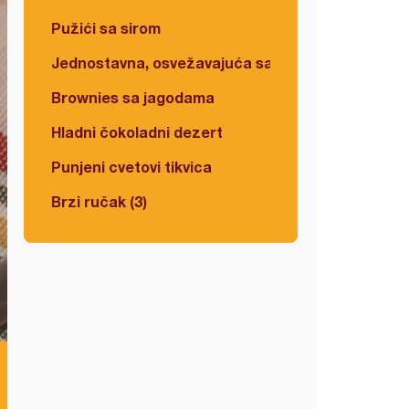
Pužići sa sirom
Jednostavna, osvežavajuća salata
Brownies sa jagodama
Hladni čokoladni dezert
Punjeni cvetovi tikvica
Brzi ručak (3)