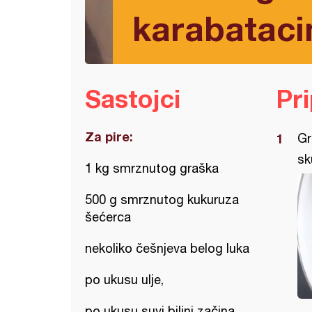
karabatac
Sastojci
Pr
Za pire:
Gr
sk
1 kg smrznutog graška
500 g smrznutog kukuruza
šećerca
nekoliko češnjeva belog luka
po ukusu ulje,
po ukusu suvi biljni začina