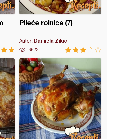
m
Pileće rolnice (7)
Danijela Žikić
Autor:
6622