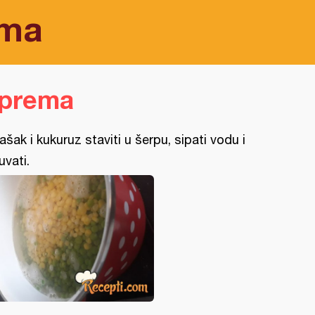
ima
iprema
ašak i kukuruz staviti u šerpu, sipati vodu i
uvati.