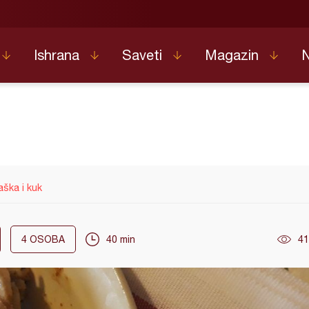
Ishrana
Saveti
Magazin
aška i kuk
4
OSOBA
40 min
41