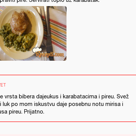
VET
e vrsta bibera dajeukus i karabatacima i pireu. Svež
li luk po mom iskustvu daje posebnu notu mirisa i
sa pireu. Prijatno.