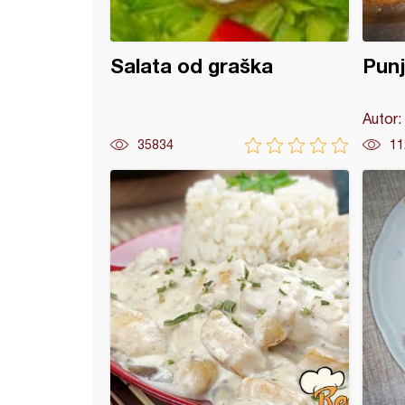
Salata od graška
Punj
Autor:
35834
11
o pile sa pilećim fileom i slaninom