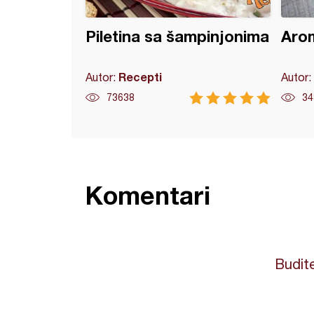
Piletina sa šampinjonima
Arom
Recepti
Autor:
Autor:
73638
34
Komentari
Budite