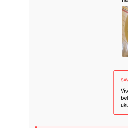
SA
Vis
be
uku