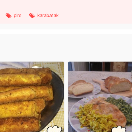
pire
karabatak