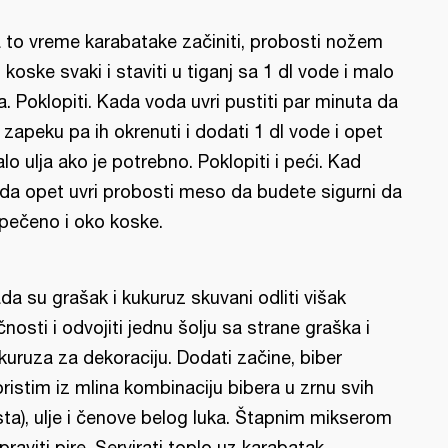
 to vreme karabatake začiniti, probosti nožem
 koske svaki i staviti u tiganj sa 1 dl vode i malo
ja. Poklopiti. Kada voda uvri pustiti par minuta da
 zapeku pa ih okrenuti i dodati 1 dl vode i opet
lo ulja ako je potrebno. Poklopiti i peći. Kad
da opet uvri probosti meso da budete sigurni da
 pečeno i oko koske.
da su grašak i kukuruz skuvani odliti višak
čnosti i odvojiti jednu šolju sa strane graška i
kuruza za dekoraciju. Dodati začine, biber
oristim iz mlina kombinaciju bibera u zrnu svih
sta), ulje i čenove belog luka. Štapnim mikserom
praviti pire. Servirati toplo uz karabatak.