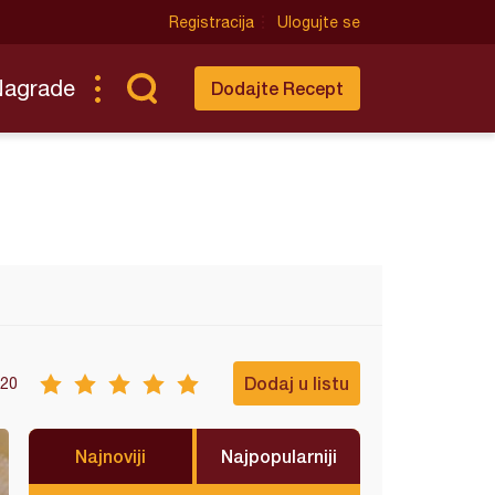
Registracija
Ulogujte se
Nagrade
Dodajte Recept
Dodaj u listu
20
Najnoviji
Najpopularniji