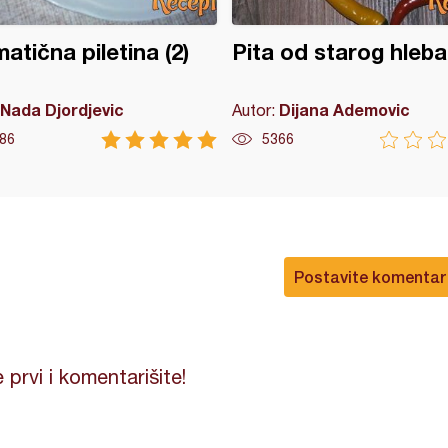
atična piletina (2)
Pita od starog hleba
Nada Djordjevic
Dijana Ademovic
Autor:
86
5366
Postavite komentar
 prvi i komentarišite!