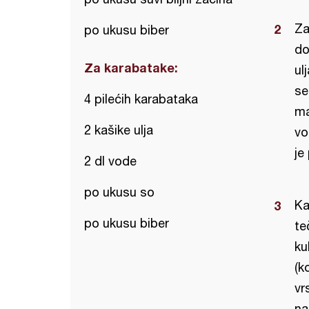
Za
po ukusu biber
do
Za karabatake:
ul
se
4 pilećih karabataka
ma
2 kašike ulja
vo
je
2 dl vode
po ukusu so
Ka
po ukusu biber
te
ku
(k
vr
na