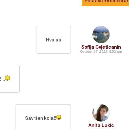
Postavite komentar
Hvalaa
Sofija Cvjeticanin
October 27, 2022, 9:52 pm
...
Savršen kolač
Anita Lukic