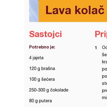
Lava kolač
Sastojci
Pr
Potrebno je:
Od
še
4 jajeta
kr
120 g brašna
po
po
100 g šećera
st
250-300 g čokolade
pr
mi
80 g putera