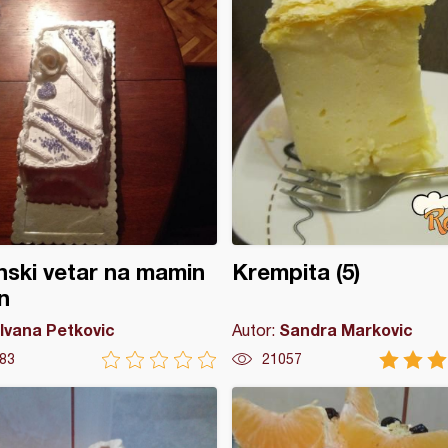
ski vetar na mamin
Krempita (5)
n
Ivana Petkovic
Sandra Markovic
Autor:
83
21057