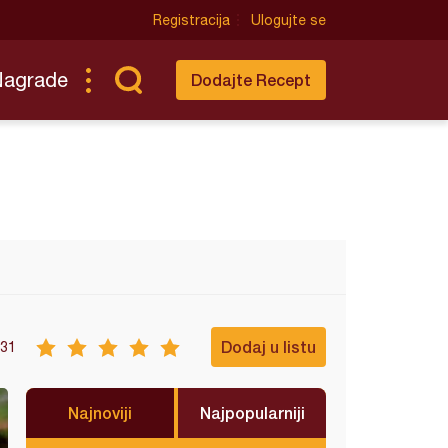
Registracija
Ulogujte se
Nagrade
Dodajte Recept
Dodaj u listu
31
Najnoviji
Najpopularniji