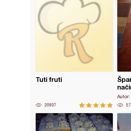
Tuti fruti
Špan
nači
Autor:
20937
57
e jelkice