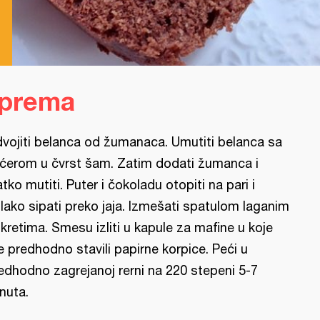
iprema
vojiti belanca od žumanaca. Umutiti belanca sa
ćerom u čvrst šam. Zatim dodati žumanca i
atko mutiti. Puter i čokoladu otopiti na pari i
lako sipati preko jaja. Izmešati spatulom laganim
kretima. Smesu izliti u kapule za mafine u koje
e predhodno stavili papirne korpice. Peći u
edhodno zagrejanoj rerni na 220 stepeni 5-7
nuta.