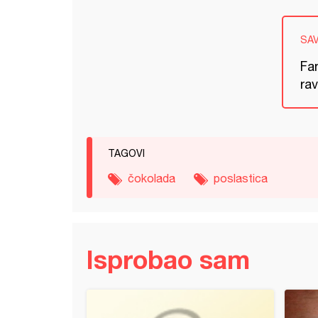
SA
Fan
ra
TAGOVI
čokolada
poslastica
Isprobao sam
ik torta sa karamel kremom