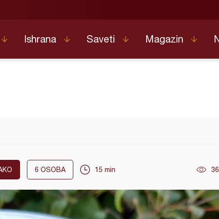
Ishrana
Saveti
Magazin
AKO
6
OSOBA
15 min
36