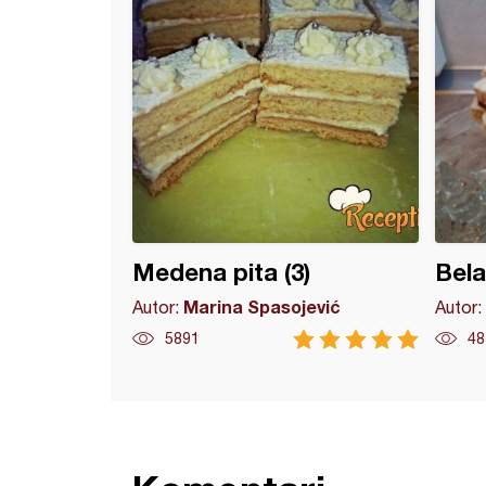
Medena pita (3)
Bela
Marina Spasojević
Autor:
Autor:
5891
48