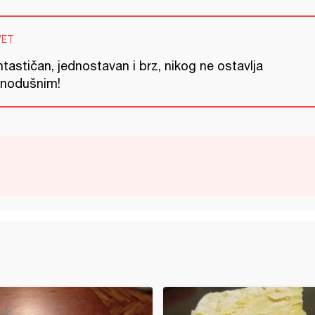
VET
tastičan, jednostavan i brz, nikog ne ostavlja
vnodušnim!