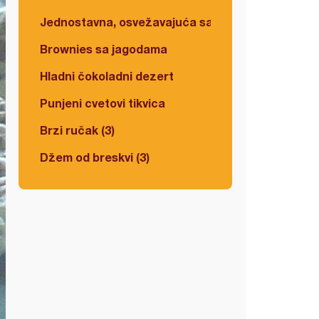
Jednostavna, osvežavajuća salata
Brownies sa jagodama
Hladni čokoladni dezert
Punjeni cvetovi tikvica
Brzi ručak (3)
Džem od breskvi (3)