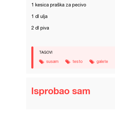
1 kesica praška za pecivo
1 dl ulja
2 dl piva
TAGOVI
susam
testo
galete
Isprobao sam