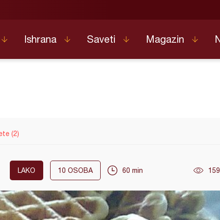
Ishrana
Saveti
Magazin
ete (2)
LAKO
10
OSOBA
60 min
159