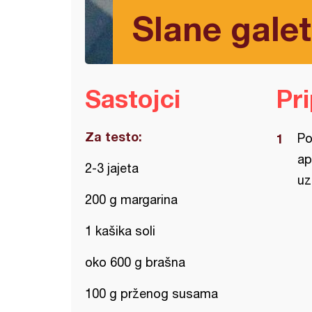
Slane galet
Sastojci
Pr
Za testo:
Po
ap
2-3 jajeta
uz
200 g margarina
1 kašika soli
oko 600 g brašna
100 g prženog susama