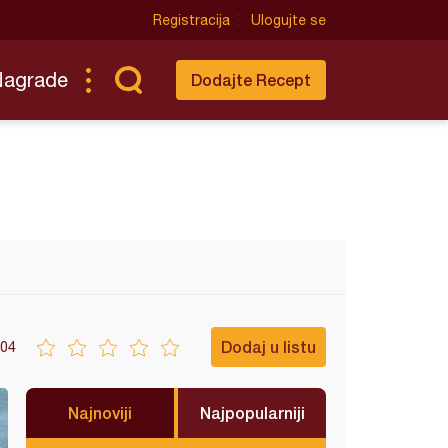
Registracija
Ulogujte se
Nagrade
Dodajte Recept
Dodaj u listu
04
Najnoviji
Najpopularniji