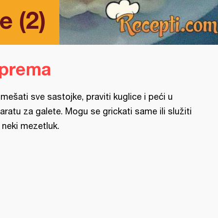
e (2)
iprema
mešati sve sastojke, praviti kuglice i peći u
aratu za galete. Mogu se grickati same ili služiti
 neki mezetluk.