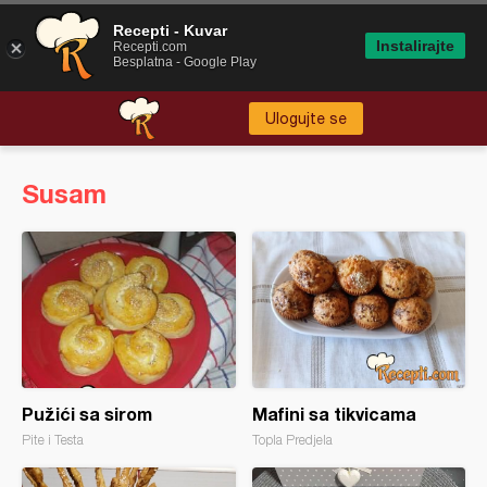
Recepti - Kuvar
Instalirajte
Recepti.com
Besplatna - Google Play
Ulogujte se
Susam
Pužići sa sirom
Mafini sa tikvicama
Pite i Testa
Topla Predjela