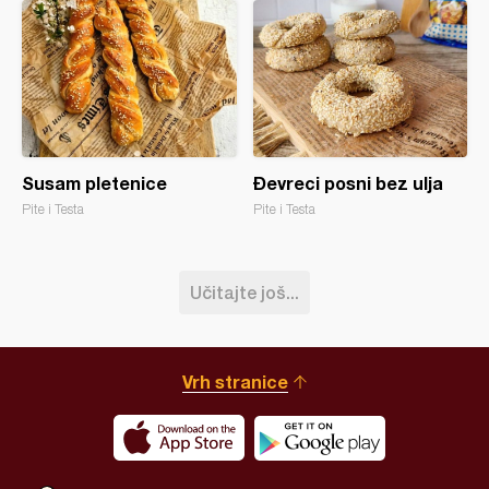
Susam pletenice
Đevreci posni bez ulja
Pite i Testa
Pite i Testa
Učitajte još...
Vrh stranice