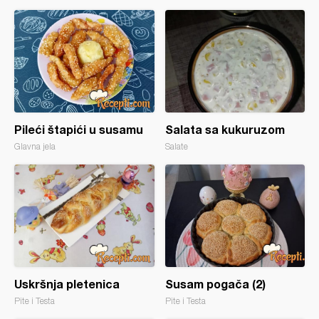
Pileći štapići u susamu
Salata sa kukuruzom
Glavna jela
Salate
Uskršnja pletenica
Susam pogača (2)
Pite i Testa
Pite i Testa