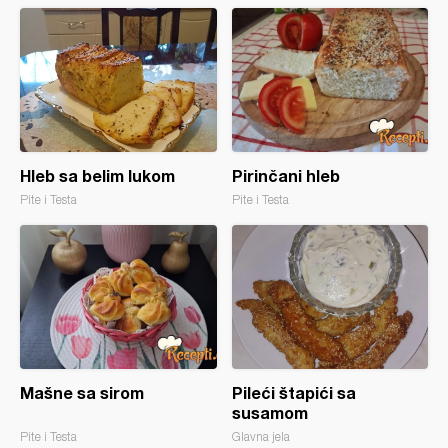
Hleb sa belim lukom
Pirinčani hleb
Pite i Testa
Pite i Testa
Mašne sa sirom
Pileći štapići sa
susamom
Pite i Testa
Glavna jela