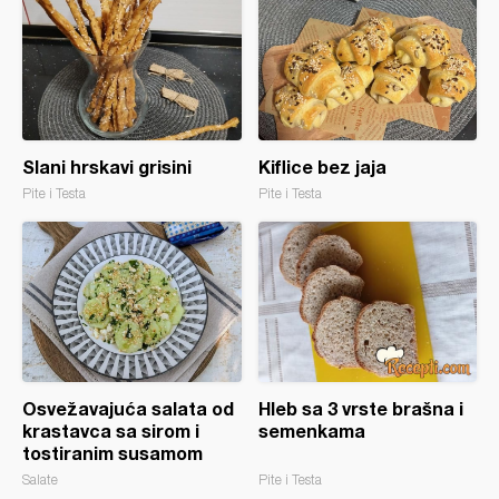
Slani hrskavi grisini
Kiflice bez jaja
Pite i Testa
Pite i Testa
Osvežavajuća salata od
Hleb sa 3 vrste brašna i
krastavca sa sirom i
semenkama
tostiranim susamom
Salate
Pite i Testa