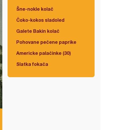
Šne-nokle kolač
Čoko-kokos sladoled
Galete Bakin kolač
Pohovane pečene paprike
Americke palačinke (30)
Slatka fokača