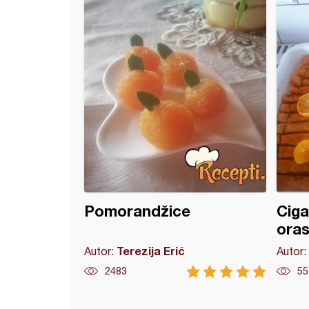
eno kuvano vino
Pomorandžice
Ciga
ora
Terezija Erić
Autor:
Autor:
2483
55