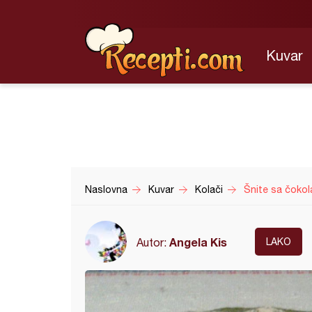
Kuvar
Naslovna
Kuvar
Kolači
Šnite sa čokol
Angela Kis
Autor:
LAKO