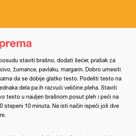
iprema
posudu staviti brašno, dodati šećer, prašak za
civo, žumance, pavlaku, margarin. Dobro umesiti
kama da se dobije glatko testo. Podeliti testo na
jednaka dela pa ih razvući veličine pleha. Staviti
vo testo u nauljen brašnom posut pleh i peći na
0 stepeni 10 minuta. Na isti način ispeći još dve
re.