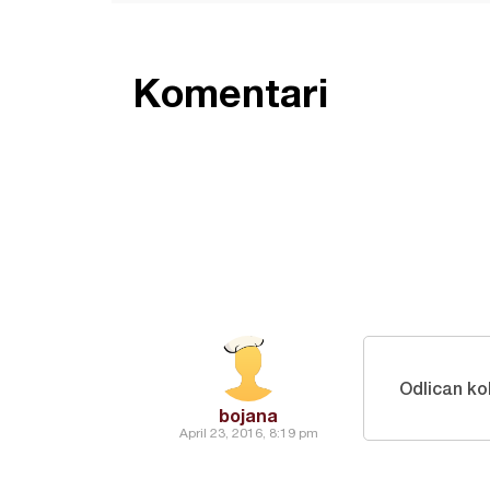
Komentari
Odlican ko
bojana
April 23, 2016, 8:19 pm