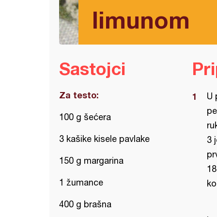
limunom
Sastojci
Pr
Za testo:
U 
pe
100 g šećera
ru
3 kašike kisele pavlake
3 
pr
150 g margarina
18
1 žumance
ko
400 g brašna