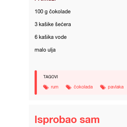
100 g čokolade
3 kašike šećera
6 kašika vode
malo ulja
TAGOVI
rum
čokolada
pavlaka
Isprobao sam