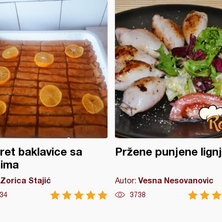
ret baklavice sa
Pržene punjene lign
sima
Zorica Stajić
Vesna Nesovanovic
Autor:
34
3738