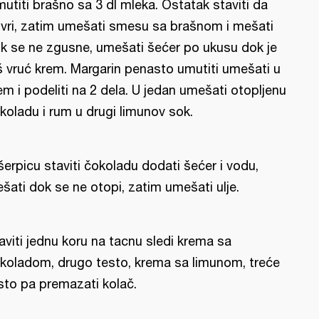
mutiti brašno sa 3 dl mleka. Ostatak staviti da
vri, zatim umešati smesu sa brašnom i mešati
k se ne zgusne, umešati šećer po ukusu dok je
š vruć krem. Margarin penasto umutiti umešati u
em i podeliti na 2 dela. U jedan umešati otopljenu
koladu i rum u drugi limunov sok.
šerpicu staviti čokoladu dodati šećer i vodu,
šati dok se ne otopi, zatim umešati ulje.
aviti jednu koru na tacnu sledi krema sa
koladom, drugo testo, krema sa limunom, treće
sto pa premazati kolač.