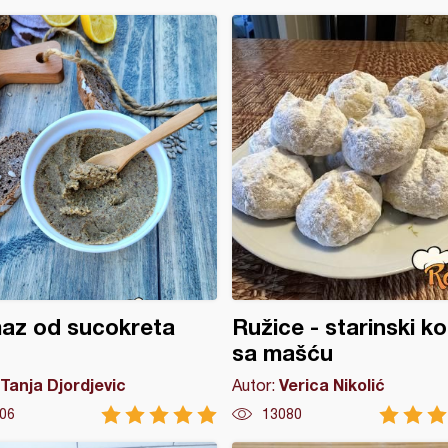
az od sucokreta
Ružice - starinski ko
sa mašću
Tanja Djordjevic
Verica Nikolić
Autor:
06
13080