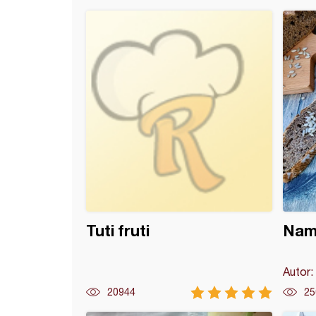
 pita sa jabukama na vodi
Tuti fruti
Nam
Autor:
20944
25