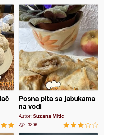
lač
Posna pita sa jabukama
na vodi
Suzana Mitic
Autor:
3306