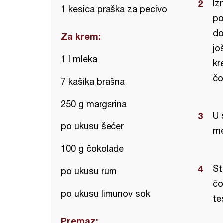
Iz
1 kesica praška za pecivo
po
do
Za krem:
jo
1 l mleka
kr
čo
7 kašika brašna
250 g margarina
U 
po ukusu šećer
me
100 g čokolade
St
po ukusu rum
čo
po ukusu limunov sok
te
Premaz: