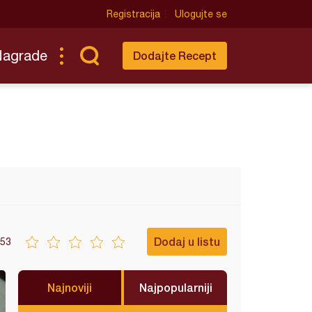
Registracija
Ulogujte se
Nagrade
Dodajte Recept
Dodaj u listu
53
Najnoviji
Najpopularniji