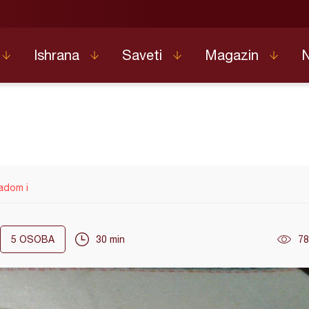
Ishrana
Saveti
Magazin
adom i
5
OSOBA
30 min
78